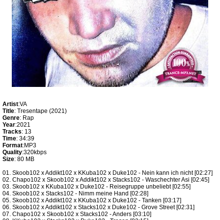
Artist
:VA
Title
: Tresentape (2021)
Genre
: Rap
Year
:2021
Tracks
: 13
Time
: 34:39
Format
:MP3
Quality
:320kbps
Size
: 80 MB
01. Skoob102 x Addikt102 x KKuba102 x Duke102 - Nein kann ich nicht [02:27]
02. Chapo102 x Skoob102 x Addikt102 x Stacks102 - Waschechter Asi [02:45]
03. Skoob102 x KKuba102 x Duke102 - Reisegruppe unbeliebt [02:55]
04. Skoob102 x Stacks102 - Nimm meine Hand [02:28]
05. Skoob102 x Addikt102 x KKuba102 x Duke102 - Tanken [03:17]
06. Skoob102 x Addikt102 x Stacks102 x Duke102 - Grove Street [02:31]
07. Chapo102 x Skoob102 x Stacks102 - Anders [03:10]