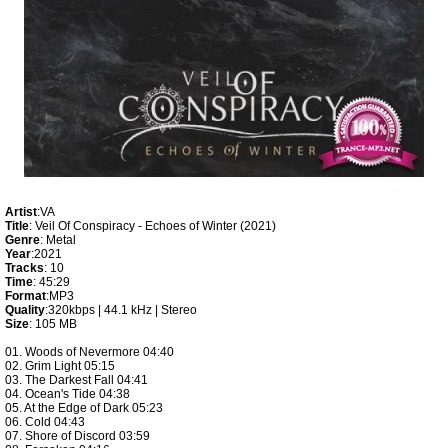
Artist
:VA
Title
: Veil Of Conspiracy - Echoes of Winter (2021)
Genre
: Metal
Year
:2021
Tracks
: 10
Time
: 45:29
Format
:MP3
Quality
:320kbps | 44.1 kHz | Stereo
Size
: 105 MB
01. Woods of Nevermore 04:40
02. Grim Light 05:15
03. The Darkest Fall 04:41
04. Ocean's Tide 04:38
05. At the Edge of Dark 05:23
06. Cold 04:43
07. Shore of Discord 03:59