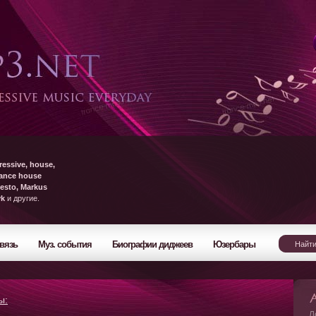
ressive, house,
rance house
esto, Markus
yk
и другие.
вязь
Муз. события
Биографии диджеев
Юзербары
ы:
Л