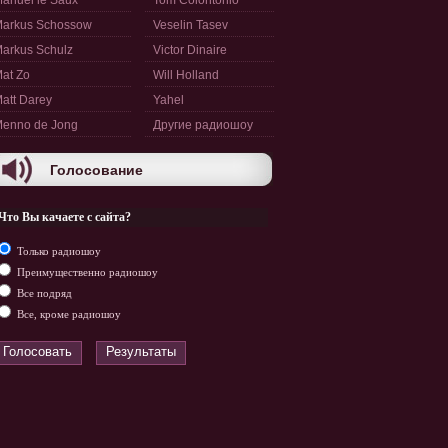
anuel le Saux
Tom Colontonio
arkus Schossow
Veselin Tasev
arkus Schulz
Victor Dinaire
at Zo
Will Holland
att Darey
Yahel
enno de Jong
Другие радиошоу
Голосование
Что Вы качаете с сайта?
Только радиошоу
Преимущественно радиошоу
Все подряд
Все, кроме радиошоу
Голосовать
Результаты