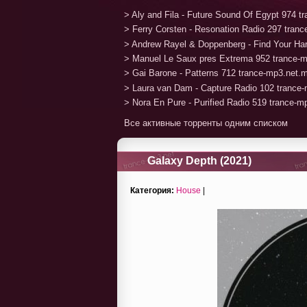
> Aly and Fila - Future Sound Of Egypt 974 
> Ferry Corsten - Resonation Radio 297 tran
> Andrew Rayel & Doppenberg - Find Your H
> Manuel Le Saux pres Extrema 952 trance-
> Gai Barone - Patterns 712 trance-mp3.net.
> Laura van Dam - Capture Radio 102 trance
> Nora En Pure - Purified Radio 519 trance-
Все активные торренты одним списком
Galaxy Depth (2021)
Категория:
House
|