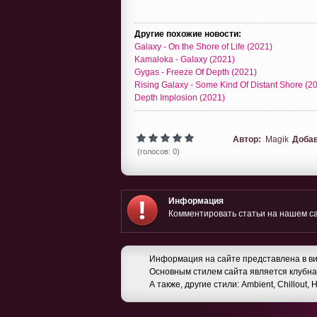
Другие похожие новости:
Galaxy - On the Shore of Life (2021)
Kamaloka - Galaxy (2021)
Gygas - Freeze Of Depth (2021)
Rising Galaxy - Some Kind Of Distant Shore (2
Depth Implosion (2021)
Автор:
Magik
Доба
(голосов: 0)
Информация
Комментировать статьи на нашем са
Информация на сайте представлена в ви
Основным стилем сайта является клубная
А также, другие стили: Ambient, Chillout,