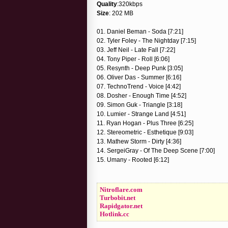
Quality
:320kbps
Size
: 202 MB
01. Daniel Beman - Soda [7:21]
02. Tyler Foley - The Nightday [7:15]
03. Jeff Neil - Late Fall [7:22]
04. Tony Piper - Roll [6:06]
05. Resynth - Deep Punk [3:05]
06. Oliver Das - Summer [6:16]
07. TechnoTrend - Voice [4:42]
08. Dosher - Enough Time [4:52]
09. Simon Guk - Triangle [3:18]
10. Lumier - Strange Land [4:51]
11. Ryan Hogan - Plus Three [6:25]
12. Stereometric - Esthetique [9:03]
13. Mathew Storm - Dirty [4:36]
14. SergeiGray - Of The Deep Scene [7:00]
15. Umany - Rooted [6:12]
Nitroflare.com
Turbobit.net
Rapidgator.net
Hotlink.cc