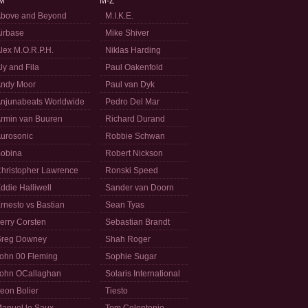
M
M-Z
bove and Beyond
M.I.K.E.
irbase
Mike Shiver
lex M.O.R.P.H.
Niklas Harding
ly and Fila
Paul Oakenfold
ndy Moor
Paul van Dyk
njunabeats Worldwide
Pedro Del Mar
rmin van Buuren
Richard Durand
urosonic
Robbie Schwan
obina
Robert Nickson
hristopher Lawrence
Ronski Speed
ddie Halliwell
Sander van Doorn
rnesto vs Bastian
Sean Tyas
erry Corsten
Sebastian Brandt
reg Downey
Shah Roger
ohn 00 Fleming
Sophie Sugar
ohn OCallaghan
Solaris International
eon Bolier
Tiesto