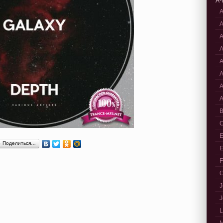
A-
A
A
A
A
A
A
A
A
B
C
E
Поделиться…
E
F
G
J
J
L