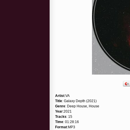
Artist
:VA
Title
: Galaxy Depth (2021)
Genre
: Deep House, House
Year
:2021
Tracks
: 15
Time
: 01:28:16
Format
:MP3