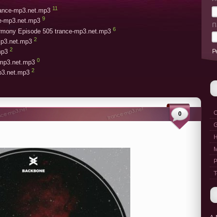
11
trance-mp3.net.mp3
9
ce-mp3.net.mp3
П
6
armony Episode 505 trance-mp3.net.mp3
2
mp3.net.mp3
2
Р
mp3
0
-mp3.net.mp3
2
mp3.net.mp3
C
0
G
M
P
T