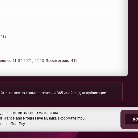
021)
влено:
11-07-2021, 22:13
Просмотров:
411
йте возможно только в течении
365
дней со дня публикации.
де ознакомительного материала.
 Trance and Progressive музыка в формате mp3.
 House, Goa-Psy