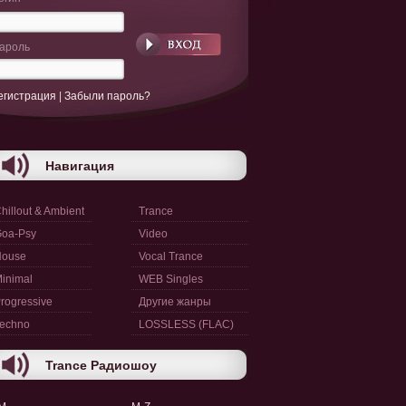
ароль
егистрация
|
Забыли пароль?
Навигация
hillout & Ambient
Trance
oa-Psy
Video
House
Vocal Trance
inimal
WEB Singles
rogressive
Другие жанры
echno
LOSSLESS (FLAC)
Trance Радиошоу