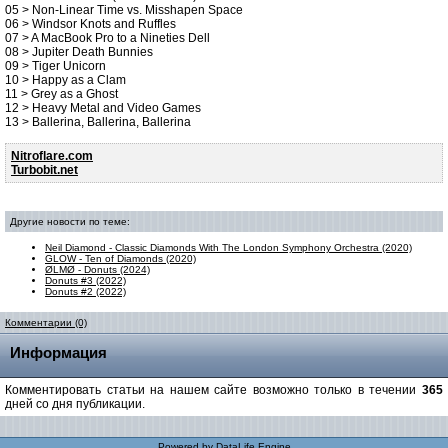
05 > Non-Linear Time vs. Misshapen Space
06 > Windsor Knots and Ruffles
07 > A MacBook Pro to a Nineties Dell
08 > Jupiter Death Bunnies
09 > Tiger Unicorn
10 > Happy as a Clam
11 > Grey as a Ghost
12 > Heavy Metal and Video Games
13 > Ballerina, Ballerina, Ballerina
Nitroflare.com
Turbobit.net
Другие новости по теме:
Neil Diamond - Classic Diamonds With The London Symphony Orchestra (2020)
GLOW - Ten of Diamonds (2020)
ØLMØ - Donuts (2024)
Donuts #3 (2022)
Donuts #2 (2022)
Комментарии (0)
Информация
Комментировать статьи на нашем сайте возможно только в течении
365
дней со дня публикации.
Powered by
DataLife Engine