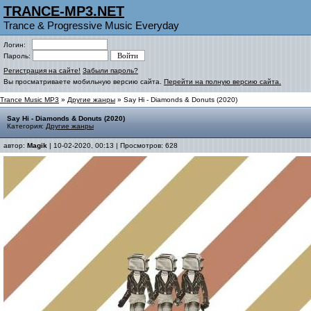
TRANCE-MP3.NET
Trance & Progressive Music Everyday
Логин:
Пароль:
Регистрация на сайте!
Забыли пароль?
Вы просматриваете мобильную версию сайта.
Перейти на полную версию сайта.
Trance Music MP3
»
Другие жанры
» Say Hi - Diamonds & Donuts (2020)
Say Hi - Diamonds & Donuts (2020)
Категория:
Другие жанры
автор:
Magik
| 10-02-2020, 00:13 | Просмотров: 628