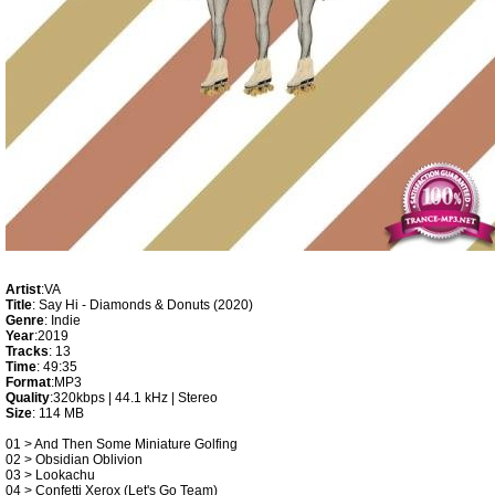
Artist
:VA
Title
: Say Hi - Diamonds & Donuts (2020)
Genre
: Indie
Year
:2019
Tracks
: 13
Time
: 49:35
Format
:MP3
Quality
:320kbps | 44.1 kHz | Stereo
Size
: 114 MB
01 > And Then Some Miniature Golfing
02 > Obsidian Oblivion
03 > Lookachu
04 > Confetti Xerox (Let's Go Team)