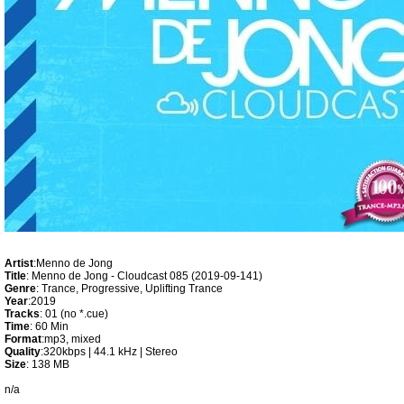
Artist
:Menno de Jong
Title
: Menno de Jong - Cloudcast 085 (2019-09-141)
Genre
: Trance, Progressive, Uplifting Trance
Year
:2019
Tracks
: 01 (no *.cue)
Time
: 60 Min
Format
:mp3, mixed
Quality
:320kbps | 44.1 kHz | Stereo
Size
: 138 MB
n/a