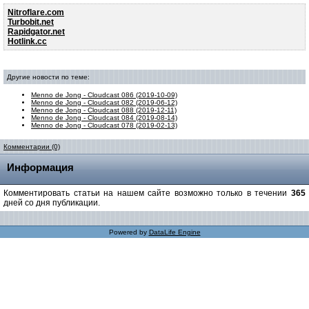
Nitroflare.com
Turbobit.net
Rapidgator.net
Hotlink.cc
Другие новости по теме:
Menno de Jong - Cloudcast 086 (2019-10-09)
Menno de Jong - Cloudcast 082 (2019-06-12)
Menno de Jong - Cloudcast 088 (2019-12-11)
Menno de Jong - Cloudcast 084 (2019-08-14)
Menno de Jong - Cloudcast 078 (2019-02-13)
Комментарии (0)
Информация
Комментировать статьи на нашем сайте возможно только в течении
365
дней со дня публикации.
Powered by
DataLife Engine