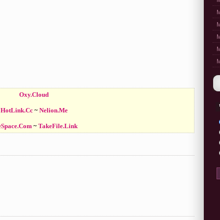
M
M
M
M
M
M
Oxy.Cloud
HotLink.Cc
~
Nelion.Me
eSpace.Com
~
TakeFile.Link