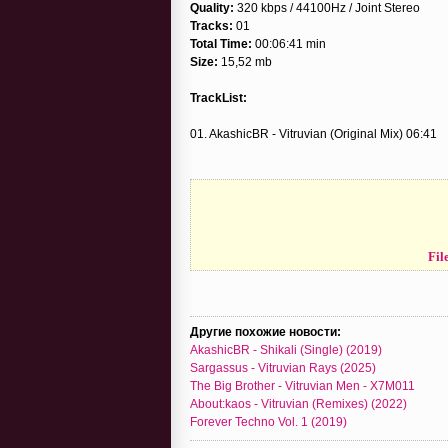
Quality:
320 kbps / 44100Hz / Joint Stereo
Tracks:
01
Total Time:
00:06:41 min
Size:
15,52 mb
TrackList:
01. AkashicBR - Vitruvian (Original Mix) 06:41
Fil
Другие похожие новости:
AkashicBR - Shikali (Single) (2019)
Sargassus - Vitruvian Rays (2025)
The Big Brother - Vitruvian Men - X7M011
About:kaos - Vitruvian (Remixes) (2022)
Forever Techno Vol. 1 (2019)