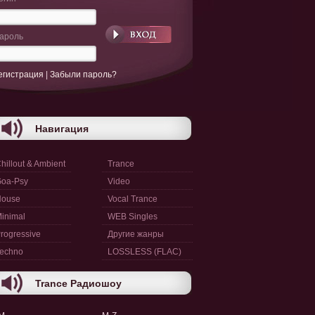
ароль
егистрация
|
Забыли пароль?
Навигация
hillout & Ambient
Trance
oa-Psy
Video
House
Vocal Trance
inimal
WEB Singles
rogressive
Другие жанры
echno
LOSSLESS (FLAC)
Trance Радиошоу