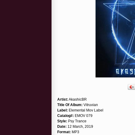
Artist:
AkashicBR
Title Of Album:
Vitruvian
Label:
Elemental Mov Label
Catalog#:
EMOV 079
Style:
Psy Trance
Date:
12 March, 2019
Format:
MP3