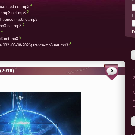
4
rance-mp3.net.mp3
5
ce-mp3.net.mp3
П
5
4 trance-mp3.net.mp3
6
-mp3.net.mp3
3
Р
5
p3.net.mp3
3
e 032 (06-08-2026) trance-mp3.net.mp3
 (2019)
C
0
G
M
P
T