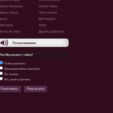
anuel le Saux
Tom Colontonio
arkus Schossow
Veselin Tasev
arkus Schulz
Victor Dinaire
at Zo
Will Holland
att Darey
Yahel
enno de Jong
Другие радиошоу
Голосование
Что Вы качаете с сайта?
Только радиошоу
Преимущественно радиошоу
Все подряд
Все, кроме радиошоу
Голосовать
Результаты