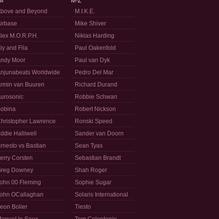
M
M-Z
bove and Beyond
M.I.K.E.
irbase
Mike Shiver
lex M.O.R.P.H.
Niklas Harding
ly and Fila
Paul Oakenfold
ndy Moor
Paul van Dyk
njunabeats Worldwide
Pedro Del Mar
rmin van Buuren
Richard Durand
urosonic
Robbie Schwan
obina
Robert Nickson
hristopher Lawrence
Ronski Speed
ddie Halliwell
Sander van Doorn
rnesto vs Bastian
Sean Tyas
erry Corsten
Sebastian Brandt
reg Downey
Shah Roger
ohn 00 Fleming
Sophie Sugar
ohn OCallaghan
Solaris International
eon Bolier
Tiesto