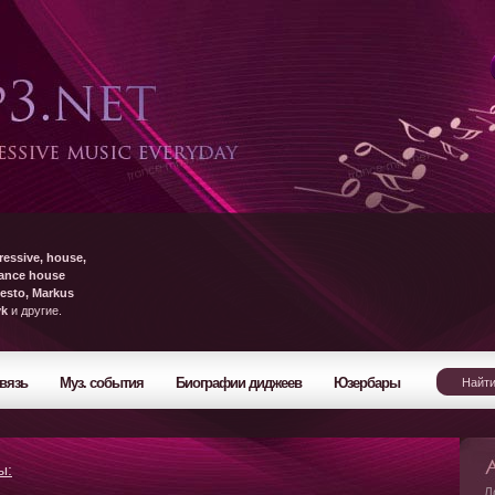
ressive, house,
rance house
esto, Markus
yk
и другие.
вязь
Муз. события
Биографии диджеев
Юзербары
ы:
Л