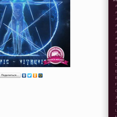
A-
A
A
A
A
A
A
A
A
B
C
E
Поделиться…
E
F
G
J
J
L