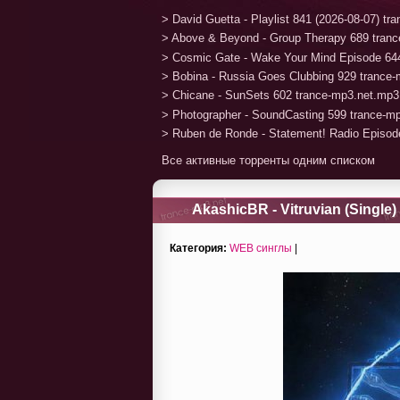
> David Guetta - Playlist 841 (2026-08-07) t
> Above & Beyond - Group Therapy 689 tran
> Cosmic Gate - Wake Your Mind Episode 64
> Bobina - Russia Goes Clubbing 929 trance
> Chicane - SunSets 602 trance-mp3.net.mp3
> Photographer - SoundCasting 599 trance-m
> Ruben de Ronde - Statement! Radio Episod
Все активные торренты одним списком
AkashicBR - Vitruvian (Single)
Категория:
WEB синглы
|