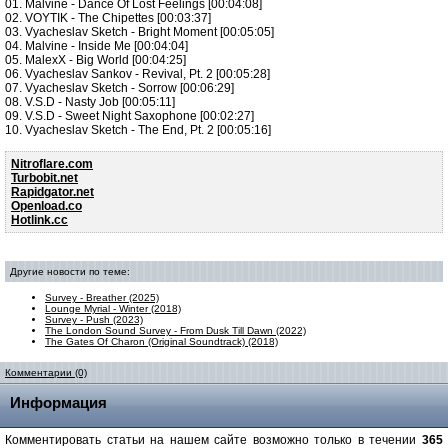
01. Malvine - Dance Of Lost Feelings [00:04:08]
02. VOYTIK - The Chipettes [00:03:37]
03. Vyacheslav Sketch - Bright Moment [00:05:05]
04. Malvine - Inside Me [00:04:04]
05. MalexX - Big World [00:04:25]
06. Vyacheslav Sankov - Revival, Pt. 2 [00:05:28]
07. Vyacheslav Sketch - Sorrow [00:06:29]
08. V.S.D - Nasty Job [00:05:11]
09. V.S.D - Sweet Night Saxophone [00:02:27]
10. Vyacheslav Sketch - The End, Pt. 2 [00:05:16]
Nitroflare.com
Turbobit.net
Rapidgator.net
Openload.co
Hotlink.cc
Другие новости по теме:
Survey - Breather (2025)
Lounge Myrial - Winter (2018)
Survey - Push (2023)
The London Sound Survey - From Dusk Till Dawn (2022)
The Gates Of Charon (Original Soundtrack) (2018)
Комментарии (0)
Информация
Комментировать статьи на нашем сайте возможно только в течении
365