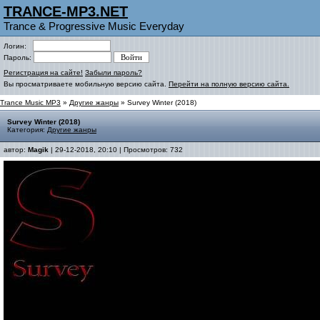
TRANCE-MP3.NET
Trance & Progressive Music Everyday
Логин:
Пароль:
Регистрация на сайте!
Забыли пароль?
Вы просматриваете мобильную версию сайта.
Перейти на полную версию сайта.
Trance Music MP3
»
Другие жанры
» Survey Winter (2018)
Survey Winter (2018)
Категория:
Другие жанры
автор:
Magik
| 29-12-2018, 20:10 | Просмотров: 732