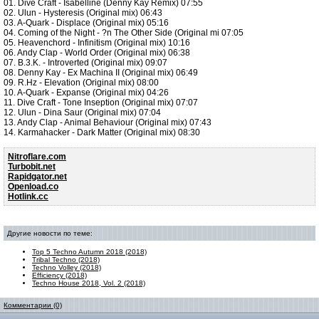
01. Dive Craft - Isabelline (Denny Kay Remix) 07:55
02. Ulun - Hysteresis (Original mix) 06:43
03. A-Quark - Displace (Original mix) 05:16
04. Coming of the Night - ?n The Other Side (Original mi 07:05
05. Heavenchord - Infinitism (Original mix) 10:16
06. Andy Clap - World Order (Original mix) 06:38
07. B.3.K. - Introverted (Original mix) 09:07
08. Denny Kay - Ex Machina II (Original mix) 06:49
09. R.Hz - Elevation (Original mix) 08:00
10. A-Quark - Expanse (Original mix) 04:26
11. Dive Craft - Tone Inseption (Original mix) 07:07
12. Ulun - Dina Saur (Original mix) 07:04
13. Andy Clap - Animal Behaviour (Original mix) 07:43
14. Karmahacker - Dark Matter (Original mix) 08:30
Nitroflare.com
Turbobit.net
Rapidgator.net
Openload.co
Hotlink.cc
Другие новости по теме:
Top 5 Techno Autumn 2018 (2018)
Tribal Techno (2018)
Techno Volley (2018)
Efficiency (2018)
Techno House 2018, Vol. 2 (2018)
Комментарии (0)