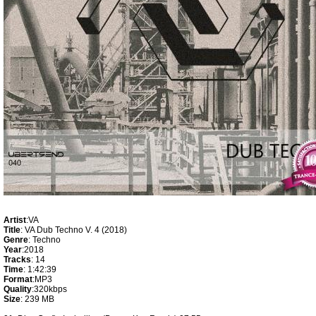
Artist
:VA
Title
: VA Dub Techno V. 4 (2018)
Genre
: Techno
Year
:2018
Tracks
: 14
Time
: 1:42:39
Format
:MP3
Quality
:320kbps
Size
: 239 MB