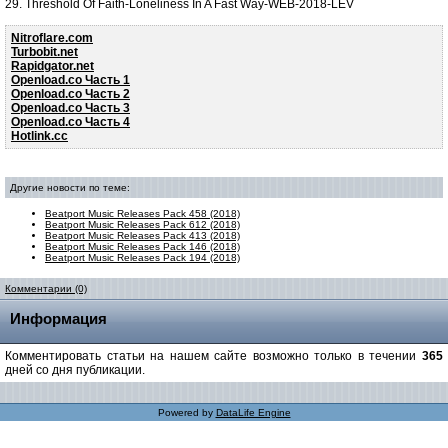
29. Threshold Of Faith-Loneliness In A Fast Way-WEB-2018-LEV
Nitroflare.com
Turbobit.net
Rapidgator.net
Openload.co Часть 1
Openload.co Часть 2
Openload.co Часть 3
Openload.co Часть 4
Hotlink.cc
Другие новости по теме:
Beatport Music Releases Pack 458 (2018)
Beatport Music Releases Pack 612 (2018)
Beatport Music Releases Pack 413 (2018)
Beatport Music Releases Pack 146 (2018)
Beatport Music Releases Pack 194 (2018)
Комментарии (0)
Информация
Комментировать статьи на нашем сайте возможно только в течении
365
дней со дня публикации.
Powered by
DataLife Engine