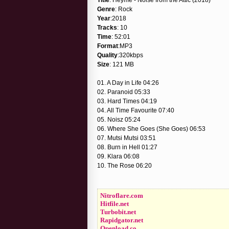
Genre
: Rock
Year
:2018
Tracks
: 10
Time
: 52:01
Format
:MP3
Quality
:320kbps
Size
: 121 MB
01. A Day in Life 04:26
02. Paranoid 05:33
03. Hard Times 04:19
04. All Time Favourite 07:40
05. Noisz 05:24
06. Where She Goes (She Goes) 06:53
07. Mutsi Mutsi 03:51
08. Burn in Hell 01:27
09. Klara 06:08
10. The Rose 06:20
Nitroflare.com
Hitfile.net
Turbobit.net
Rapidgator.net
Openload.co