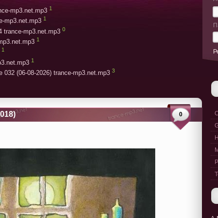
1
rance-mp3.net.mp3
1
ce-mp3.net.mp3
П
0
4 trance-mp3.net.mp3
1
-mp3.net.mp3
1
Р
1
p3.net.mp3
3
e 032 (06-08-2026) trance-mp3.net.mp3
2018)
C
0
G
M
P
T