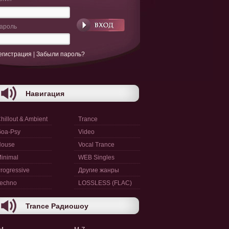
ароль
егистрация
|
Забыли пароль?
Навигация
hillout & Ambient
Trance
oa-Psy
Video
House
Vocal Trance
inimal
WEB Singles
rogressive
Другие жанры
echno
LOSSLESS (FLAC)
Trance Радиошоу