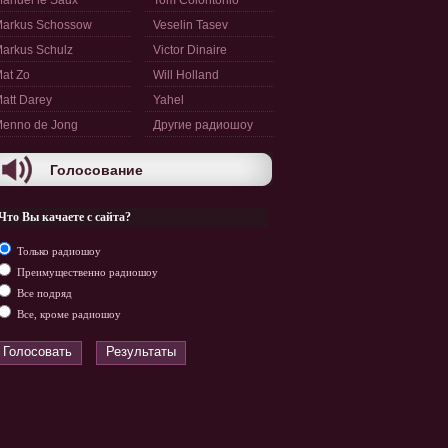
anuel le Saux
Tom Colontonio
arkus Schossow
Veselin Tasev
arkus Schulz
Victor Dinaire
at Zo
Will Holland
att Darey
Yahel
enno de Jong
Другие радиошоу
Голосование
Что Вы качаете с сайта?
Только радиошоу
Преимущественно радиошоу
Все подряд
Все, кроме радиошоу
Голосовать
Результаты