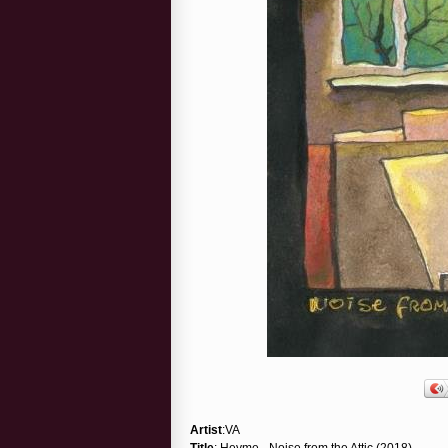
Artist
:VA
Title
: Heyme - Noise from the Attic (2018)