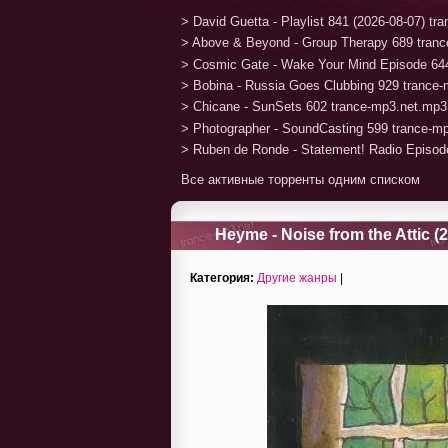
> David Guetta - Playlist 841 (2026-08-07) t
> Above & Beyond - Group Therapy 689 tran
> Cosmic Gate - Wake Your Mind Episode 64
> Bobina - Russia Goes Clubbing 929 trance
> Chicane - SunSets 602 trance-mp3.net.mp3
> Photographer - SoundCasting 599 trance-m
> Ruben de Ronde - Statement! Radio Episod
Все активные торренты одним списком
Heyme - Noise from the Attic (
Категория:
Другие жанры
|