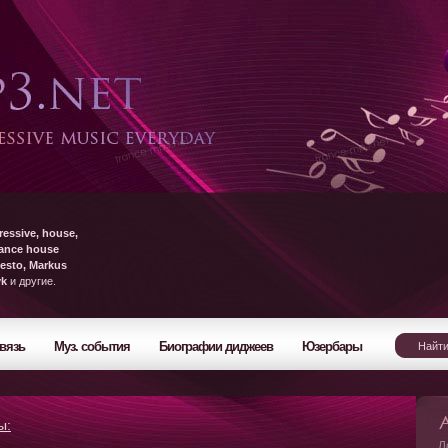
ressive, house,
rance house
esto, Markus
yk
и другие.
вязь
Муз. события
Биографии диджеев
Юзербары
ы:
Л