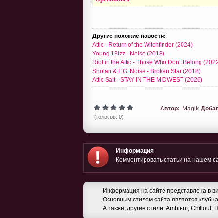
Другие похожие новости:
Attic - Return of the Witchfinder (2024)
Young 13izz - Noise (2018)
Riot in the Attic - Those Who Don't Belong (202
Sholan & F.G. Noise - Broken Star (2018)
Attic Salt - STAY IN THE MIDWEST (2026)
Автор:
Magik
Доба
(голосов: 0)
Информация
Комментировать статьи на нашем са
Информация на сайте представлена в ви
Основным стилем сайта является клубная
А также, другие стили: Ambient, Chillout,