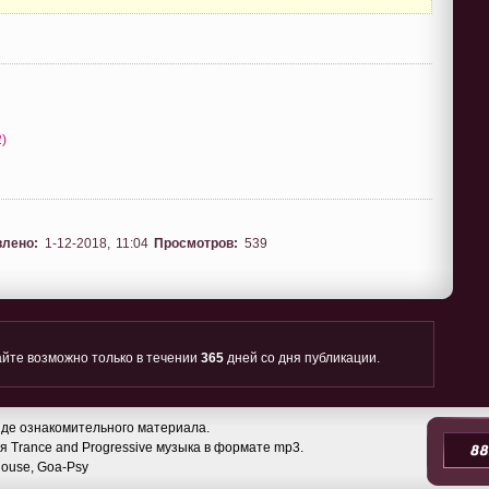
2)
влено:
1-12-2018, 11:04
Просмотров:
539
йте возможно только в течении
365
дней со дня публикации.
де ознакомительного материала.
 Trance and Progressive музыка в формате mp3.
 House, Goa-Psy