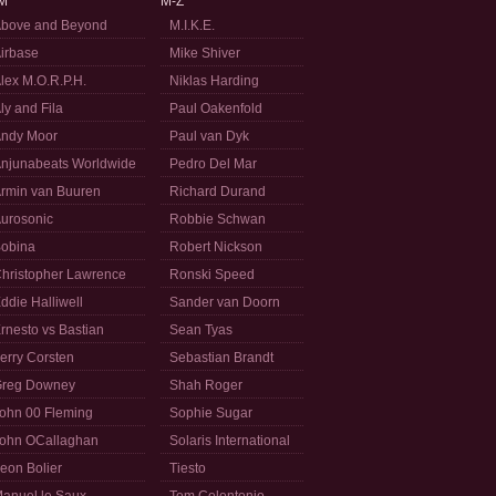
M
M-Z
bove and Beyond
M.I.K.E.
irbase
Mike Shiver
lex M.O.R.P.H.
Niklas Harding
ly and Fila
Paul Oakenfold
ndy Moor
Paul van Dyk
njunabeats Worldwide
Pedro Del Mar
rmin van Buuren
Richard Durand
urosonic
Robbie Schwan
obina
Robert Nickson
hristopher Lawrence
Ronski Speed
ddie Halliwell
Sander van Doorn
rnesto vs Bastian
Sean Tyas
erry Corsten
Sebastian Brandt
reg Downey
Shah Roger
ohn 00 Fleming
Sophie Sugar
ohn OCallaghan
Solaris International
eon Bolier
Tiesto