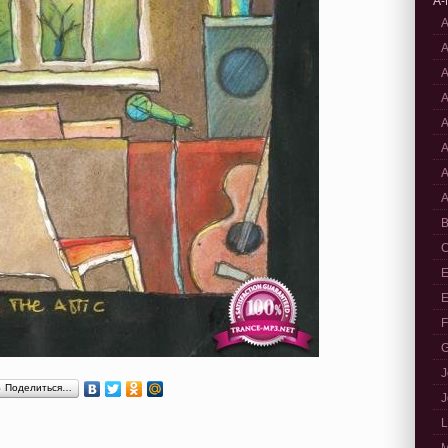
A-
A
A
A
A
A
A
A
A
B
C
E
E
F
G
J
Поделиться…
J
L