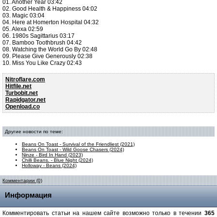
01. Another Year 03:42
02. Good Health & Happiness 04:02
03. Magic 03:04
04. Here at Homerton Hospital 04:32
05. Alexa 02:59
06. 1980s Sagittarius 03:17
07. Bamboo Toothbrush 04:42
08. Watching the World Go By 02:48
09. Please Give Generously 02:38
10. Miss You Like Crazy 02:43
Nitroflare.com
Hitfile.net
Turbobit.net
Rapidgator.net
Openload.co
Другие новости по теме:
Beans On Toast - Survival of the Friendliest (2021)
Beans On Toast - Wild Goose Chasers (2024)
Ninze - Bird In Hand (2023)
Chilli Beans. - Blue Night (2024)
Holloway - Beans (2024)
Комментарии (0)
Информация
Комментировать статьи на нашем сайте возможно только в течении
365