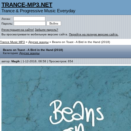
TRANCE-MP3.NET
Trance & Progressive Music Everyday
Логин:
Пароль:
Регистрация на сайте!
Забыли пароль?
Вы просматриваете мобильную версию сайта.
Перейти на полную версию сайта.
Trance Music MP3
»
Другие жанры
» Beans on Toast - A Bird in the Hand (2018)
Beans on Toast - A Bird in the Hand (2018)
Категория:
Другие жанры
автор:
Magik
| 1-12-2018, 08:58 | Просмотров: 654