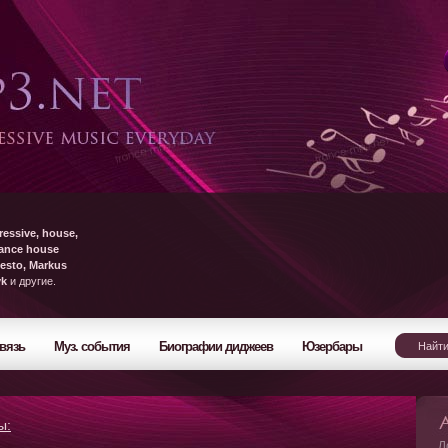
ressive, house,
rance house
esto, Markus
yk
и другие.
вязь
Муз. события
Биографии диджеев
Юзербары
ы:
Л