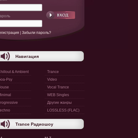
ароль
егистрация
|
Забыли пароль?
Навигация
hillout & Ambient
Trance
oa-Psy
Video
House
Vocal Trance
inimal
WEB Singles
rogressive
Другие жанры
echno
LOSSLESS (FLAC)
Trance Радиошоу