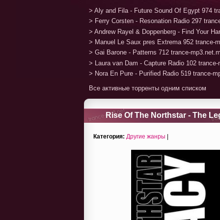
> Aly and Fila - Future Sound Of Egypt 974 
> Ferry Corsten - Resonation Radio 297 tran
> Andrew Rayel & Doppenberg - Find Your H
> Manuel Le Saux pres Extrema 952 trance-
> Gai Barone - Patterns 712 trance-mp3.net.
> Laura van Dam - Capture Radio 102 trance
> Nora En Pure - Purified Radio 519 trance-
Все активные торренты одним списком
Rise Of The Northstar - The Le
Категория:
Другие жанры
|