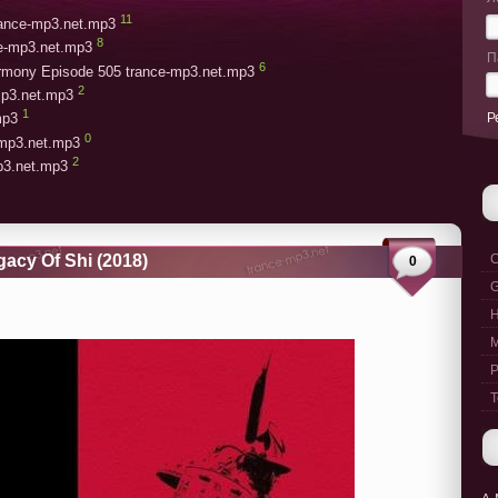
11
trance-mp3.net.mp3
8
ce-mp3.net.mp3
П
6
armony Episode 505 trance-mp3.net.mp3
2
mp3.net.mp3
1
Р
mp3
0
-mp3.net.mp3
2
mp3.net.mp3
gacy Of Shi (2018)
C
0
G
M
P
T