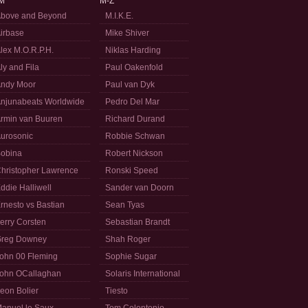
M
M-Z
bove and Beyond
M.I.K.E.
irbase
Mike Shiver
lex M.O.R.P.H.
Niklas Harding
ly and Fila
Paul Oakenfold
ndy Moor
Paul van Dyk
njunabeats Worldwide
Pedro Del Mar
rmin van Buuren
Richard Durand
urosonic
Robbie Schwan
obina
Robert Nickson
hristopher Lawrence
Ronski Speed
ddie Halliwell
Sander van Doorn
rnesto vs Bastian
Sean Tyas
erry Corsten
Sebastian Brandt
reg Downey
Shah Roger
ohn 00 Fleming
Sophie Sugar
ohn OCallaghan
Solaris International
eon Bolier
Tiesto