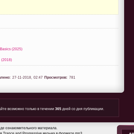
 Basics (2025)
8 (2018)
влено:
27-11-2018, 02:47
Просмотров:
781
йте возможно только в течении
365
дней со дня публикации.
де ознакомительного материала.
 Trance and Progressive музыка в формате mp3.