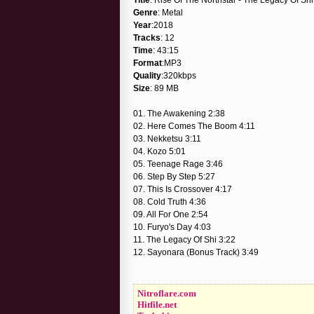
Genre
: Metal
Year
:2018
Tracks
: 12
Time
: 43:15
Format
:MP3
Quality
:320kbps
Size
: 89 MB
01. The Awakening 2:38
02. Here Comes The Boom 4:11
03. Nekketsu 3:11
04. Kozo 5:01
05. Teenage Rage 3:46
06. Step By Step 5:27
07. This Is Crossover 4:17
08. Cold Truth 4:36
09. All For One 2:54
10. Furyo's Day 4:03
11. The Legacy Of Shi 3:22
12. Sayonara (Bonus Track) 3:49
Nitroflare.com
Hitfile.net