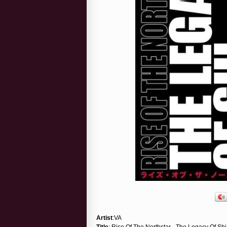
Artist
:VA
Title
: Rise Of The Northstar - The Legacy Of Shi