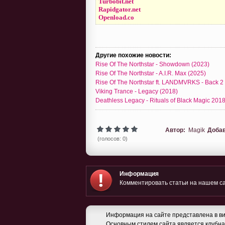
Turbobit.net
Rapidgator.net
Openload.co
Другие похожие новости:
Rise Of The Northstar - Showdown (2023)
Rise Of The Northstar - A.I.R. Max (2025)
Rise Of The Northstar ft. LANDMVRKS - Back 2
Viking Trance - Legacy (2018)
Deathless Legacy - Rituals of Black Magic 201
Автор:
Magik
Доба
(голосов: 0)
Информация
Комментировать статьи на нашем са
Информация на сайте представлена в ви
Основным стилем сайта является клубная