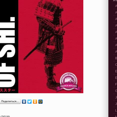
A-
A
A
A
A
A
A
A
A
B
C
E
E
F
G
J
Поделиться…
J
L
 (2018)