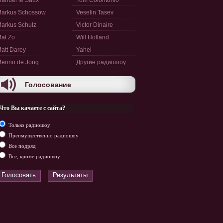
anuel le Saux
Tom Colontonio
arkus Schossow
Veselin Tasev
arkus Schulz
Victor Dinaire
at Zo
Will Holland
att Darey
Yahel
enno de Jong
Другие радиошоу
Голосование
Что Вы качаете с сайта?
Только радиошоу
Преимущественно радиошоу
Все подряд
Все, кроме радиошоу
Голосовать
Результаты