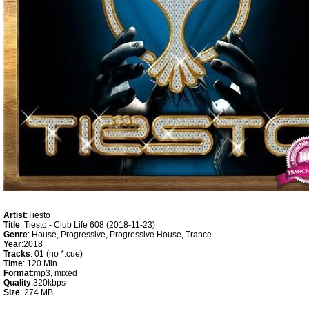
Artist
:Tiesto
Title
: Tiesto - Club Life 608 (2018-11-23)
Genre
: House, Progressive, Progressive House, Trance
Year
:2018
Tracks
: 01 (no *.cue)
Time
: 120 Min
Format
:mp3, mixed
Quality
:320kbps
Size
: 274 MB