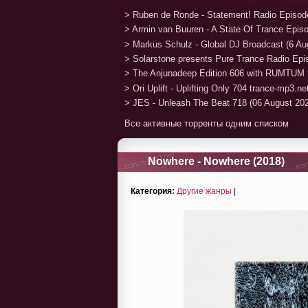
> Ruben de Ronde - Statement! Radio Episod
> Armin van Buuren - A State Of Trance Epis
> Markus Schulz - Global DJ Broadcast (6 Au
> Solarstone presents Pure Trance Radio Ep
> The Anjunadeep Edition 606 with RUMTUM 
> Ori Uplift - Uplifting Only 704 trance-mp3.n
> JES - Unleash The Beat 718 (06 August 20
Все активные торренты одним списком
Nowhere - Nowhere (2018)
Категория:
Другие жанры
|