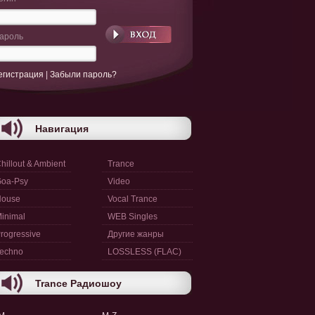
ароль
егистрация
|
Забыли пароль?
Навигация
hillout & Ambient
Trance
oa-Psy
Video
House
Vocal Trance
inimal
WEB Singles
rogressive
Другие жанры
echno
LOSSLESS (FLAC)
Trance Радиошоу