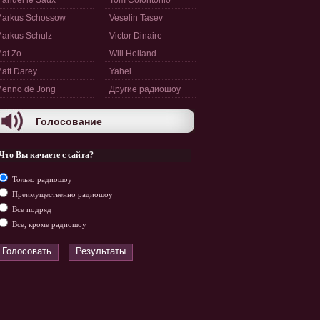
anuel le Saux
Tom Colontonio
arkus Schossow
Veselin Tasev
arkus Schulz
Victor Dinaire
at Zo
Will Holland
att Darey
Yahel
enno de Jong
Другие радиошоу
Голосование
Что Вы качаете с сайта?
Только радиошоу
Преимущественно радиошоу
Все подряд
Все, кроме радиошоу
Голосовать
Результаты