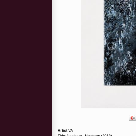
Artist
:VA
Title
: Nowhere - Nowhere (2018)