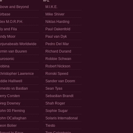
M
M-Z
bove and Beyond
M.I.K.E.
irbase
Mike Shiver
lex M.O.R.P.H.
Niklas Harding
ly and Fila
Paul Oakenfold
ndy Moor
Paul van Dyk
njunabeats Worldwide
Pedro Del Mar
rmin van Buuren
Richard Durand
urosonic
Robbie Schwan
obina
Robert Nickson
hristopher Lawrence
Ronski Speed
ddie Halliwell
Sander van Doorn
rnesto vs Bastian
Sean Tyas
erry Corsten
Sebastian Brandt
reg Downey
Shah Roger
ohn 00 Fleming
Sophie Sugar
ohn OCallaghan
Solaris International
eon Bolier
Tiesto