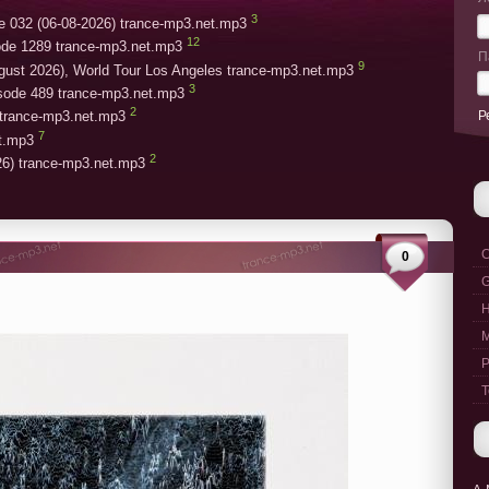
3
e 032 (06-08-2026) trance-mp3.net.mp3
12
ode 1289 trance-mp3.net.mp3
П
9
gust 2026), World Tour Los Angeles trance-mp3.net.mp3
3
isode 489 trance-mp3.net.mp3
2
Р
trance-mp3.net.mp3
7
et.mp3
2
26) trance-mp3.net.mp3
C
0
G
M
P
T