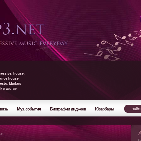
ressive, house,
rance house
esto, Markus
yk
и другие.
вязь
Муз. события
Биографии диджеев
Юзербары
ы:
Л