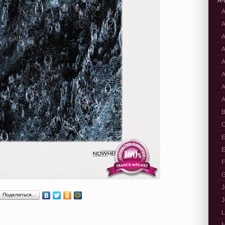
A-
A
A
A
A
A
A
A
A
B
C
E
E
F
G
J
Поделиться…
J
L