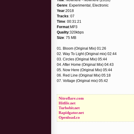
Genre
: Experimental, Electronic
Year
:2018
Tracks
: 07
Time
: 00:31:21
Format
:MP3
Quality
:320kbps
Size
: 75 MB
01. Bloom (Original Mix) 01:26
02. Way To Light (Original mix) 02:44
03. Circles (Original Mix) 05:44
04. After Home (Original Mix) 04:43
05. Now Here (Original Mix) 05:44
06. Red Line (Original Mix) 05:18
07. Voltage (Original mix) 05:42
Nitroflare.com
Hitfile.net
Turbobit.net
Rapidgator.net
Openload.co