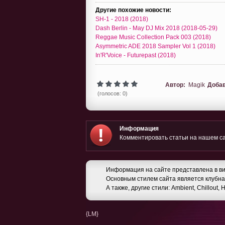
Другие похожие новости:
SH-1 - 2018 (2018)
Dash Berlin - May DJ Mix 2018 (2018-05-29)
Reggae Music Collection Pack 003 (2018)
Asymmetric ADE 2018 Sampler Vol 1 (2018)
In'R'Voice - Futurepast (2018)
Автор:
Magik
Доба
(голосов: 0)
Информация
Комментировать статьи на нашем са
Информация на сайте представлена в ви
Основным стилем сайта является клубная
А также, другие стили: Ambient, Chillout,
{LM}