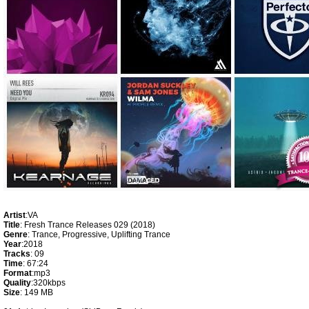
Artist
:VA
Title
: Fresh Trance Releases 029 (2018)
Genre
: Trance, Progressive, Uplifting Trance
Year
:2018
Tracks
: 09
Time
: 67:24
Format
:mp3
Quality
:320kbps
Size
: 149 MB