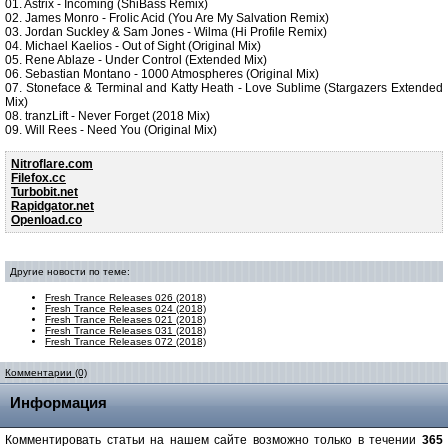
01. Astrix - Incoming (ShiBass Remix)
02. James Monro - Frolic Acid (You Are My Salvation Remix)
03. Jordan Suckley & Sam Jones - Wilma (Hi Profile Remix)
04. Michael Kaelios - Out of Sight (Original Mix)
05. Rene Ablaze - Under Control (Extended Mix)
06. Sebastian Montano - 1000 Atmospheres (Original Mix)
07. Stoneface & Terminal and Katty Heath - Love Sublime (Stargazers Extended
Mix)
08. tranzLift - Never Forget (2018 Mix)
09. Will Rees - Need You (Original Mix)
Nitroflare.com
Filefox.cc
Turbobit.net
Rapidgator.net
Openload.co
Другие новости по теме:
Fresh Trance Releases 026 (2018)
Fresh Trance Releases 024 (2018)
Fresh Trance Releases 021 (2018)
Fresh Trance Releases 031 (2018)
Fresh Trance Releases 072 (2018)
Комментарии (0)
Информация
Комментировать статьи на нашем сайте возможно только в течении
365