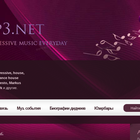
ressive, house,
rance house
esto, Markus
yk
и другие.
вязь
Муз. события
Биографии диджеев
Юзербары
ы:
Л