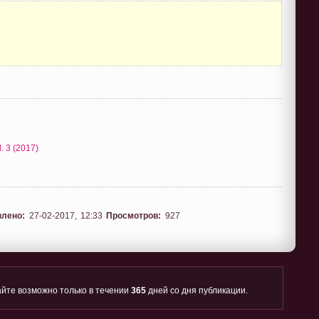
. 3 (2017)
влено:
27-02-2017, 12:33
Просмотров:
927
йте возможно только в течении
365
дней со дня публикации.