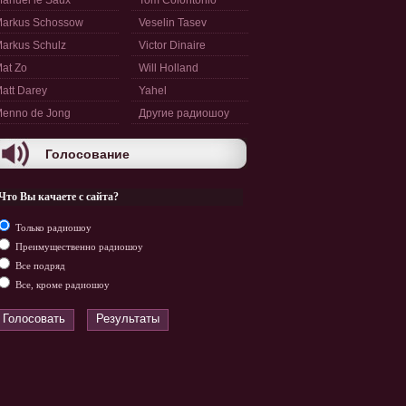
anuel le Saux
Tom Colontonio
arkus Schossow
Veselin Tasev
arkus Schulz
Victor Dinaire
at Zo
Will Holland
att Darey
Yahel
enno de Jong
Другие радиошоу
Голосование
Что Вы качаете с сайта?
Только радиошоу
Преимущественно радиошоу
Все подряд
Все, кроме радиошоу
Голосовать
Результаты