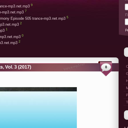
9
trance-mp3.net.mp3
7
ce-mp3.net.mp3
П
5
armony Episode 505 trance-mp3.net.mp3
2
mp3.net.mp3
1
Р
mp3
0
-mp3.net.mp3
2
mp3.net.mp3
, Vol. 3 (2017)
C
0
G
M
P
T