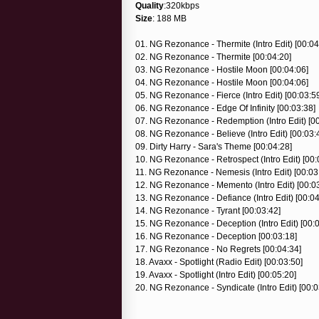
Quality
:320kbps
Size
: 188 MB
01. NG Rezonance - Thermite (Intro Edit) [00:04
02. NG Rezonance - Thermite [00:04:20]
03. NG Rezonance - Hostile Moon [00:04:06]
04. NG Rezonance - Hostile Moon [00:04:06]
05. NG Rezonance - Fierce (Intro Edit) [00:03:5
06. NG Rezonance - Edge Of Infinity [00:03:38]
07. NG Rezonance - Redemption (Intro Edit) [00
08. NG Rezonance - Believe (Intro Edit) [00:03:
09. Dirty Harry - Sara's Theme [00:04:28]
10. NG Rezonance - Retrospect (Intro Edit) [00:
11. NG Rezonance - Nemesis (Intro Edit) [00:03
12. NG Rezonance - Memento (Intro Edit) [00:0
13. NG Rezonance - Defiance (Intro Edit) [00:04
14. NG Rezonance - Tyrant [00:03:42]
15. NG Rezonance - Deception (Intro Edit) [00:
16. NG Rezonance - Deception [00:03:18]
17. NG Rezonance - No Regrets [00:04:34]
18. Avaxx - Spotlight (Radio Edit) [00:03:50]
19. Avaxx - Spotlight (Intro Edit) [00:05:20]
20. NG Rezonance - Syndicate (Intro Edit) [00:0