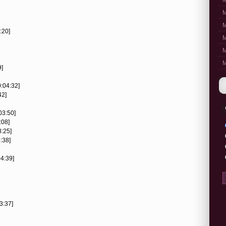
M
M
M
:20]
M
M
M
9]
:04:32]
42]
03:50]
:08]
3:25]
:38]
04:39]
3:37]