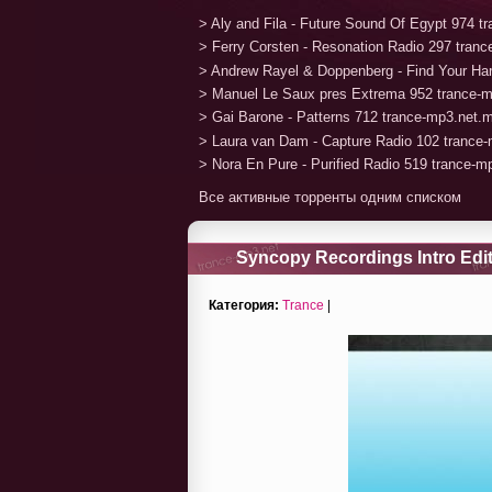
> Aly and Fila - Future Sound Of Egypt 974 
> Ferry Corsten - Resonation Radio 297 tran
> Andrew Rayel & Doppenberg - Find Your H
> Manuel Le Saux pres Extrema 952 trance-
> Gai Barone - Patterns 712 trance-mp3.net.
> Laura van Dam - Capture Radio 102 trance
> Nora En Pure - Purified Radio 519 trance-
Все активные торренты одним списком
Syncopy Recordings Intro Edits
Категория:
Trance
|