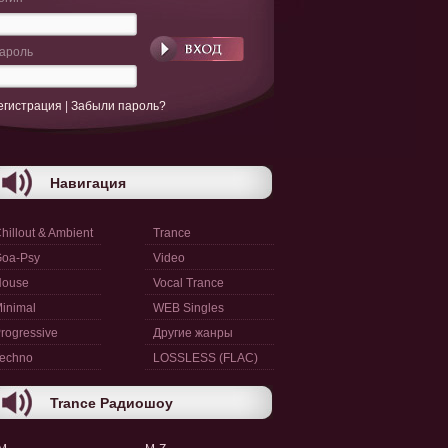
ароль
егистрация
|
Забыли пароль?
Навигация
hillout & Ambient
Trance
oa-Psy
Video
House
Vocal Trance
inimal
WEB Singles
rogressive
Другие жанры
echno
LOSSLESS (FLAC)
Trance Радиошоу