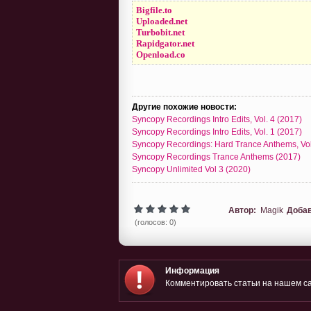
Bigfile.to
Uploaded.net
Turbobit.net
Rapidgator.net
Openload.co
Другие похожие новости:
Syncopy Recordings Intro Edits, Vol. 4 (2017)
Syncopy Recordings Intro Edits, Vol. 1 (2017)
Syncopy Recordings: Hard Trance Anthems, Vol
Syncopy Recordings Trance Anthems (2017)
Syncopy Unlimited Vol 3 (2020)
Автор:
Magik
Доба
(голосов: 0)
Информация
Комментировать статьи на нашем са