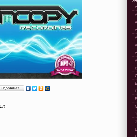
A-
A
A
A
A
A
A
A
A
B
C
E
Поделиться…
E
F
017)
G
J
J
L