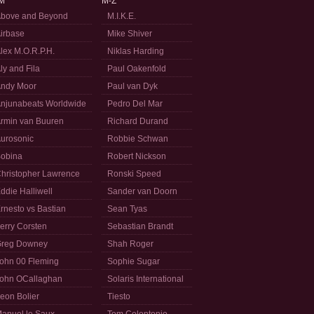
M
M-Z
bove and Beyond
M.I.K.E.
irbase
Mike Shiver
lex M.O.R.P.H.
Niklas Harding
ly and Fila
Paul Oakenfold
ndy Moor
Paul van Dyk
njunabeats Worldwide
Pedro Del Mar
rmin van Buuren
Richard Durand
urosonic
Robbie Schwan
obina
Robert Nickson
hristopher Lawrence
Ronski Speed
ddie Halliwell
Sander van Doorn
rnesto vs Bastian
Sean Tyas
erry Corsten
Sebastian Brandt
reg Downey
Shah Roger
ohn 00 Fleming
Sophie Sugar
ohn OCallaghan
Solaris International
eon Bolier
Tiesto