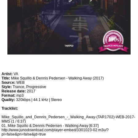
Artist:
VA
Title:
Mike Squillo & Dennis Pedersen - Walking Away (2017)
Source:
WEB
Style:
Trance, Progressive
Release date:
2017
Format:
mp3
Quality:
320kbps | 44.1 kHz | Stereo
Tracklist:
Mike_Squillo_and_Dennis_Pedersen_-_Walking_Away-(TAR1702)-WEB-2017-
MMS (1 / 6:37)
01. Mike Squillo & Dennis Pedersen - Walking Away [6:37]
http://www.junodownload.com/player-embed/3301023-02.m3u/?
pl=false&pn=false&jd=true