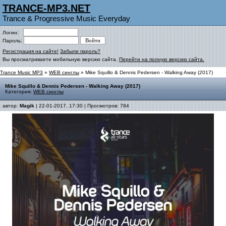
TRANCE-MP3.NET
Trance & Progressive Music Everyday
Логин:
Пароль:
Регистрация на сайте!
Забыли пароль?
Вы просматриваете мобильную версию сайта.
Перейти на полную версию сайта.
Trance Music MP3
»
WEB синглы
» Mike Squillo & Dennis Pedersen - Walking Away (2017)
Mike Squillo & Dennis Pedersen - Walking Away (2017)
Категория:
WEB синглы
автор:
Magik
| 22-01-2017, 17:30 | Просмотров: 784