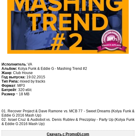
Исполнитель
: VA
Альбом:
Kolya Funk & Eddie G - Mashing Trend #2
Жанр
: Club House
Год выпуска:
19.02.2015
Тип Рипа:
mixed by tracks
Формат
: MP3
Битрейт
: 320 кб/c
Размер
~ 18 MB
01. Recover Project & Dave Ramone vs. MCB 77 - Sweet Dreams (Kolya Funk &
Eddie G 2016 Mash Up)
02. Israel Cruz & Audiobot vs. Denis Rublev & Prezzplay - Party Up (Kolya Funk
& Eddie G 2016 Mash Up)
Скачать c PromoDj.com