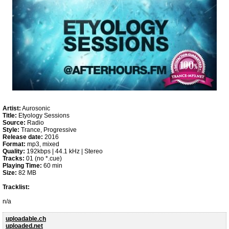
Artist:
Aurosonic
Title:
Etyology Sessions
Source:
Radio
Style:
Trance, Progressive
Release date:
2016
Format:
mp3, mixed
Quality:
192kbps | 44.1 kHz | Stereo
Tracks:
01 (no *.cue)
Playing Time:
60 min
Size:
82 MB
Tracklist:
n/a
uploadable.ch
uploaded.net