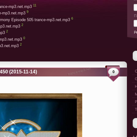
11
trance-mp3.net.mp3
9
ce-mp3.net.mp3
П
6
armony Episode 505 trance-mp3.net.mp3
2
mp3.net.mp3
2
Р
mp3
0
-mp3.net.mp3
2
mp3.net.mp3
450 (2015-11-14)
C
0
G
M
P
T