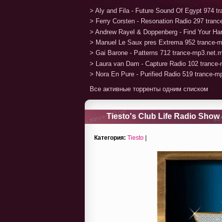
> Aly and Fila - Future Sound Of Egypt 974 
> Ferry Corsten - Resonation Radio 297 tran
> Andrew Rayel & Doppenberg - Find Your H
> Manuel Le Saux pres Extrema 952 trance-
> Gai Barone - Patterns 712 trance-mp3.net.
> Laura van Dam - Capture Radio 102 trance
> Nora En Pure - Purified Radio 519 trance-
Все активные торренты одним списком
Tiesto's Club Life Radio Show 
Категория:
Tiesto
|