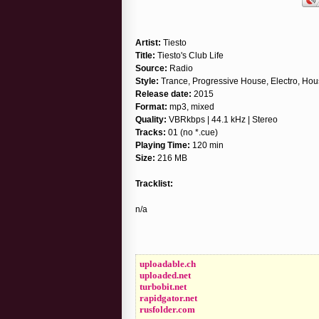
Artist:
Tiesto
Title:
Tiesto's Club Life
Source:
Radio
Style:
Trance, Progressive House, Electro, Ho
Release date:
2015
Format:
mp3, mixed
Quality:
VBRkbps | 44.1 kHz | Stereo
Tracks:
01 (no *.cue)
Playing Time:
120 min
Size:
216 MB
Tracklist:
n/a
uploadable.ch
uploaded.net
turbobit.net
rapidgator.net
rusfolder.com