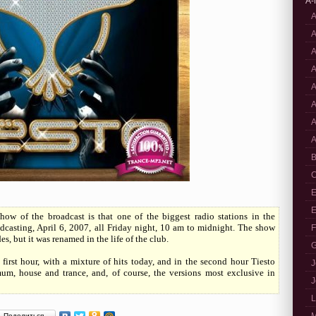
A-
A
A
A
A
A
A
A
A
B
C
E
E
show of the broadcast is that one of the biggest radio stations in the
casting, April 6, 2007, all Friday night, 10 am to midnight. The show
F
es, but it was renamed in the life of the club.
G
 first hour, with a mixture of hits today, and in the second hour Tiesto
J
mum, house and trance, and, of course, the versions most exclusive in
J
L
Поделиться…