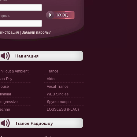
ароль
егистрация
|
Забыли пароль?
Навигация
hillout & Ambient
Trance
oa-Psy
Video
House
Vocal Trance
inimal
WEB Singles
rogressive
Другие жанры
echno
LOSSLESS (FLAC)
Trance Радиошоу