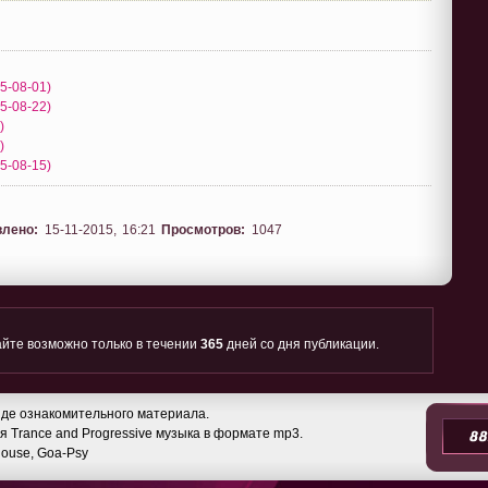
15-08-01)
15-08-22)
)
)
15-08-15)
влено:
15-11-2015, 16:21
Просмотров:
1047
йте возможно только в течении
365
дней со дня публикации.
де ознакомительного материала.
 Trance and Progressive музыка в формате mp3.
 House, Goa-Psy