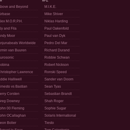
M
M-Z
bove and Beyond
M.I.K.E.
irbase
Mike Shiver
lex M.O.R.P.H.
Niklas Harding
ly and Fila
Paul Oakenfold
ndy Moor
Paul van Dyk
njunabeats Worldwide
Pedro Del Mar
rmin van Buuren
Richard Durand
urosonic
Robbie Schwan
obina
Robert Nickson
hristopher Lawrence
Ronski Speed
ddie Halliwell
Sander van Doorn
rnesto vs Bastian
Sean Tyas
erry Corsten
Sebastian Brandt
reg Downey
Shah Roger
ohn 00 Fleming
Sophie Sugar
ohn OCallaghan
Solaris International
eon Bolier
Tiesto