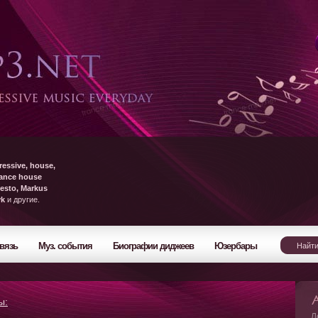
ressive, house,
rance house
esto, Markus
yk
и другие.
вязь
Муз. события
Биографии диджеев
Юзербары
ы:
Л