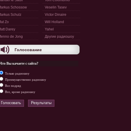
anuel le Saux
Tom Colontonio
arkus Schossow
Veselin Tasev
arkus Schulz
Victor Dinaire
at Zo
Will Holland
att Darey
Yahel
enno de Jong
Другие радиошоу
Голосование
Что Вы качаете с сайта?
Только радиошоу
Преимущественно радиошоу
Все подряд
Все, кроме радиошоу
Голосовать
Результаты