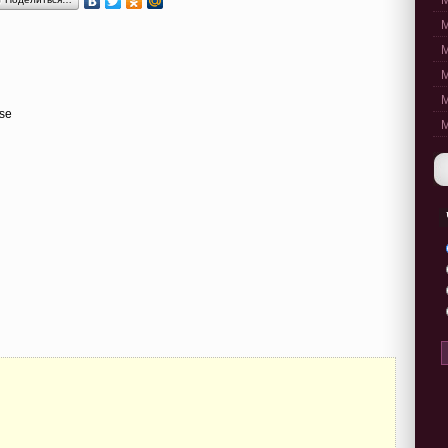
M
M
M
M
M
use
M