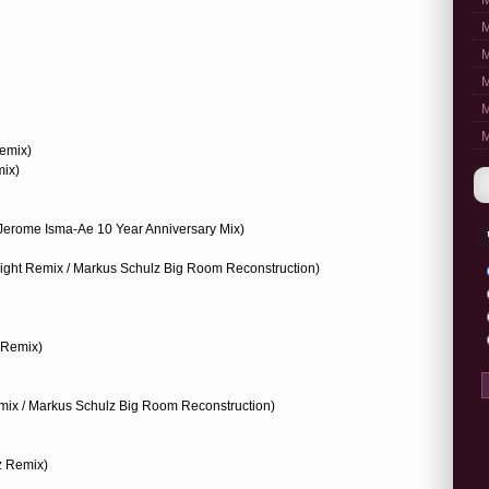
M
M
M
M
M
M
emix)
mix)
Jerome Isma-Ae 10 Year Anniversary Mix)
ight Remix / Markus Schulz Big Room Reconstruction)
 Remix)
mix / Markus Schulz Big Room Reconstruction)
z Remix)