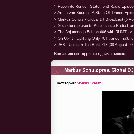
> Ruben de Ronde - Statement! Radio Episod
> Armin van Buuren - A State Of Trance Epis
> Markus Schulz - Global DJ Broadcast (6 Au
> Solarstone presents Pure Trance Radio Ep
> The Anjunadeep Edition 606 with RUMTUM 
> Ori Uplift - Uplifting Only 704 trance-mp3.n
> JES - Unleash The Beat 718 (06 August 20
Все активные торренты одним списком
Markus Schulz pres. Global DJ
Категория:
Markus Schulz
|