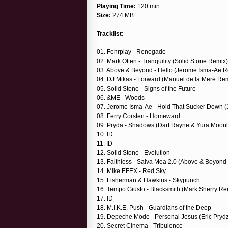
Playing Time:
120 min
Size:
274 MB
Tracklist:
01. Fehrplay - Renegade
02. Mark Otten - Tranquility (Solid Stone Remix)
03. Above & Beyond - Hello (Jerome Isma-Ae R
04. DJ Mikas - Forward (Manuel de la Mere Re
05. Solid Stone - Signs of the Future
06. &ME - Woods
07. Jerome Isma-Ae - Hold That Sucker Down (
08. Ferry Corsten - Homeward
09. Pryda - Shadows (Dart Rayne & Yura Moonl
10. ID
11. ID
12. Solid Stone - Evolution
13. Faithless - Salva Mea 2.0 (Above & Beyond
14. Mike EFEX - Red Sky
15. Fisherman & Hawkins - Skypunch
16. Tempo Giusto - Blacksmith (Mark Sherry Re
17. ID
18. M.I.K.E. Push - Guardians of the Deep
19. Depeche Mode - Personal Jesus (Eric Pryd
20. Secret Cinema - Tribulence