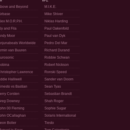
M
M-Z
bove and Beyond
M.I.K.E.
irbase
Mike Shiver
lex M.O.R.P.H.
Niklas Harding
ly and Fila
Paul Oakenfold
ndy Moor
Paul van Dyk
njunabeats Worldwide
Pedro Del Mar
rmin van Buuren
Richard Durand
urosonic
Robbie Schwan
obina
Robert Nickson
hristopher Lawrence
Ronski Speed
ddie Halliwell
Sander van Doorn
rnesto vs Bastian
Sean Tyas
erry Corsten
Sebastian Brandt
reg Downey
Shah Roger
ohn 00 Fleming
Sophie Sugar
ohn OCallaghan
Solaris International
eon Bolier
Tiesto