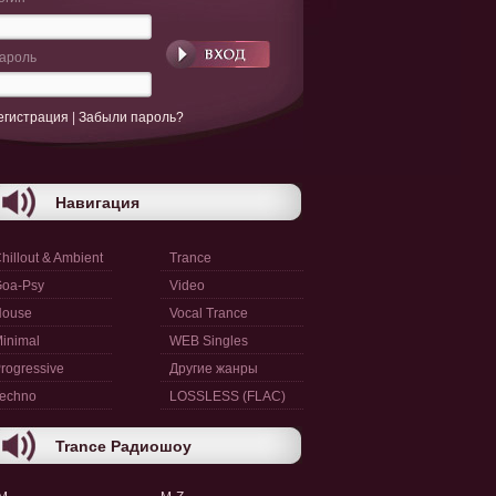
ароль
егистрация
|
Забыли пароль?
Навигация
hillout & Ambient
Trance
oa-Psy
Video
House
Vocal Trance
inimal
WEB Singles
rogressive
Другие жанры
echno
LOSSLESS (FLAC)
Trance Радиошоу