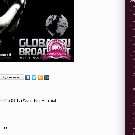
A-
A
A
A
A
A
A
A
A
B
C
Поделиться…
E
E
F
 (2015-09-17) World Tour Montreal
G
J
J
L
tereo