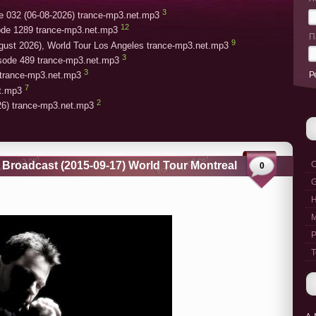
3
e 032 (06-08-2026) trance-mp3.net.mp3
12
ode 1289 trance-mp3.net.mp3
П
9
gust 2026), World Tour Los Angeles trance-mp3.net.mp3
3
isode 489 trance-mp3.net.mp3
3
Р
trance-mp3.net.mp3
7
et.mp3
2
26) trance-mp3.net.mp3
 Broadcast (2015-09-17) World Tour Montreal
C
0
G
M
P
T