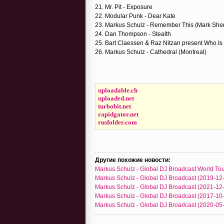
21. Mr. Pit - Exposure
22. Modular Punk - Dear Kate
23. Markus Schulz - Remember This (Mark She
24. Dan Thompson - Stealth
25. Bart Claessen & Raz Nitzan present Who.Is -
26. Markus Schulz - Cathedral (Montreal)
uploadable.ch
uploaded.net
turbobit.net
rapidgator.net
rusfolder.com
Другие похожие новости:
Markus Schulz - Global DJ Broadcast World Tou
Markus Schulz - Global DJ Broadcast (2019-12
Markus Schulz - Global DJ Broadcast (2021-12-0
Markus Schulz - Global DJ Broadcast (2017-10
Markus Schulz - Global DJ Broadcast (2020-05