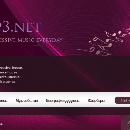
ressive, house,
rance house
esto, Markus
yk
и другие.
вязь
Муз. события
Биографии диджеев
Юзербары
ы:
Л