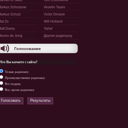
anuel le Saux
Tom Colontonio
arkus Schossow
Veselin Tasev
arkus Schulz
Victor Dinaire
at Zo
Will Holland
att Darey
Yahel
enno de Jong
Другие радиошоу
Голосование
Что Вы качаете с сайта?
Только радиошоу
Преимущественно радиошоу
Все подряд
Все, кроме радиошоу
Голосовать
Результаты