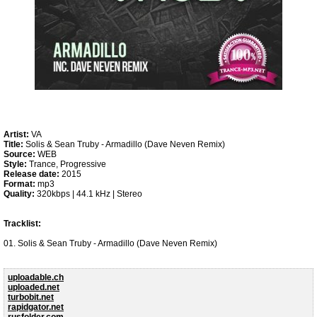
Artist:
VA
Title:
Solis & Sean Truby - Armadillo (Dave Neven Remix)
Source:
WEB
Style:
Trance, Progressive
Release date:
2015
Format:
mp3
Quality:
320kbps | 44.1 kHz | Stereo
Tracklist:
01. Solis & Sean Truby - Armadillo (Dave Neven Remix)
uploadable.ch
uploaded.net
turbobit.net
rapidgator.net