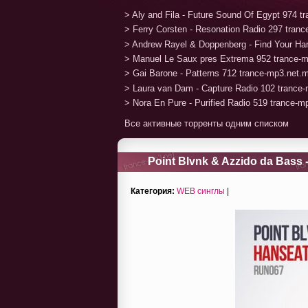
> Aly and Fila - Future Sound Of Egypt 974 
> Ferry Corsten - Resonation Radio 297 tran
> Andrew Rayel & Doppenberg - Find Your H
> Manuel Le Saux pres Extrema 952 trance-
> Gai Barone - Patterns 712 trance-mp3.net.
> Laura van Dam - Capture Radio 102 trance
> Nora En Pure - Purified Radio 519 trance-
Все активные торренты одним списком
Point Blvnk & Azzido da Bass 
Категория:
WEB синглы
|