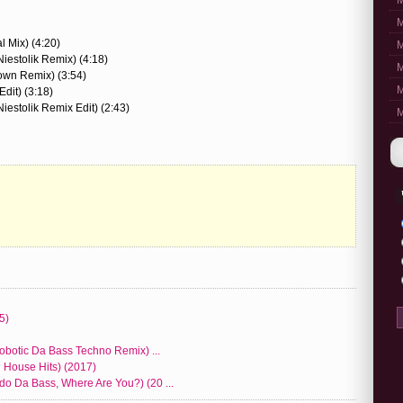
M
M
l Mix) (4:20)
M
iestolik Remix) (4:18)
M
own Remix) (3:54)
M
dit) (3:18)
iestolik Remix Edit) (2:43)
M
5)
obotic Da Bass Techno Remix) ...
 House Hits) (2017)
o Da Bass, Where Are You?) (20 ...