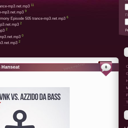
11
trance-mp3.net.mp3
9
ce-mp3.net.mp3
П
6
armony Episode 505 trance-mp3.net.mp3
2
mp3.net.mp3
2
Р
mp3
0
-mp3.net.mp3
2
mp3.net.mp3
- Hanseat
C
0
G
M
P
T