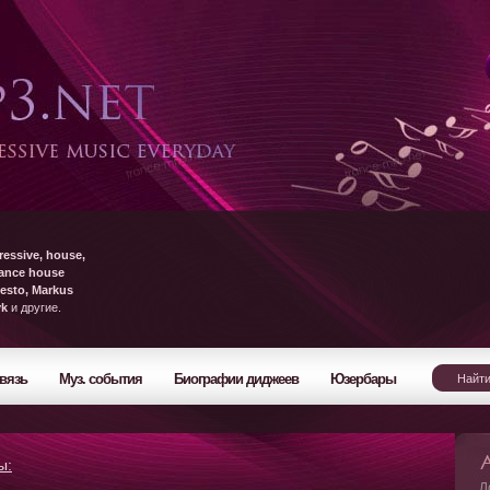
ressive, house,
rance house
esto, Markus
yk
и другие.
вязь
Муз. события
Биографии диджеев
Юзербары
ы:
Л