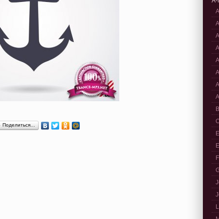
A-
A
A
A
A
A
A
A
A
B
C
Поделиться…
E
E
F
G
J
J
L