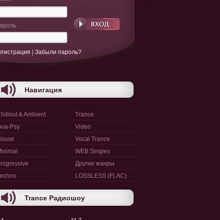
ароль
егистрация
|
Забыли пароль?
Навигация
hillout & Ambient
Trance
oa-Psy
Video
House
Vocal Trance
inimal
WEB Singles
rogressive
Другие жанры
echno
LOSSLESS (FLAC)
Trance Радиошоу