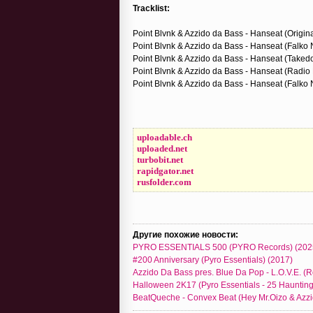
Tracklist:
Point Blvnk & Azzido da Bass - Hanseat (Origina
Point Blvnk & Azzido da Bass - Hanseat (Falko N
Point Blvnk & Azzido da Bass - Hanseat (Taked
Point Blvnk & Azzido da Bass - Hanseat (Radio E
Point Blvnk & Azzido da Bass - Hanseat (Falko N
uploadable.ch
uploaded.net
turbobit.net
rapidgator.net
rusfolder.com
Другие похожие новости:
PYRO ESSENTIALS 500 (PYRO Records) (202
#200 Anniversary (Pyro Essentials) (2017)
Azzido Da Bass pres. Blue Da Pop - L.O.V.E. (R
Halloween 2K17 (Pyro Essentials - 25 Haunting
BeatQueche - Convex Beat (Hey Mr.Oizo & Azzid