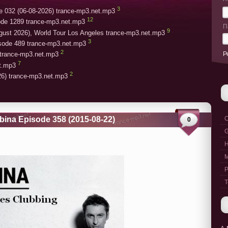
3
e 032 (06-08-2026) trance-mp3.net.mp3
12
ode 1289 trance-mp3.net.mp3
П
9
gust 2026), World Tour Los Angeles trance-mp3.net.mp3
3
isode 489 trance-mp3.net.mp3
2
Р
trance-mp3.net.mp3
7
et.mp3
2
26) trance-mp3.net.mp3
bina Episode 358 (2015-08-22)
C
0
G
M
P
T