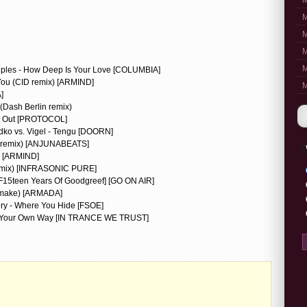
M
M
M
M
M
ples - How Deep Is Your Love [COLUMBIA]
 You (CID remix) [ARMIND]
M
]
 (Dash Berlin remix)
ay Out [PROTOCOL]
o vs. Vigel - Tengu [DOORN]
nd remix) [ANJUNABEATS]
s [ARMIND]
 remix) [INFRASONIC PURE]
[F15teen Years Of Goodgreef] [GO ON AIR]
e-make) [ARMADA]
ry - Where You Hide [FSOE]
ns - Your Own Way [IN TRANCE WE TRUST]