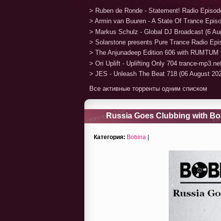
> Ruben de Ronde - Statement! Radio Episod
> Armin van Buuren - A State Of Trance Epis
> Markus Schulz - Global DJ Broadcast (6 Au
> Solarstone presents Pure Trance Radio Ep
> The Anjunadeep Edition 606 with RUMTUM 
> Ori Uplift - Uplifting Only 704 trance-mp3.n
> JES - Unleash The Beat 718 (06 August 20
Все активные торренты одним списком
Russia Goes Clubbing with Bo
Категория:
Bobina
|