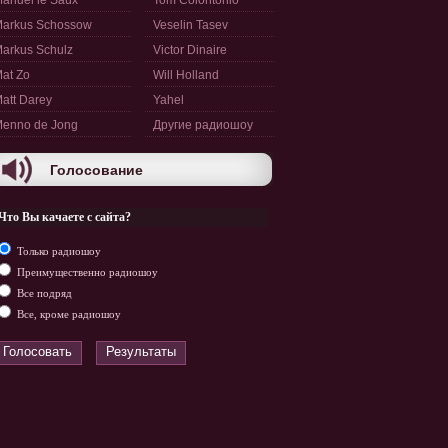
anuel le Saux
Tom Colontonio
arkus Schossow
Veselin Tasev
arkus Schulz
Victor Dinaire
at Zo
Will Holland
att Darey
Yahel
enno de Jong
Другие радиошоу
Голосование
Что Вы качаете с сайта?
Только радиошоу
Преимущественно радиошоу
Все подряд
Все, кроме радиошоу
Голосовать
Результаты