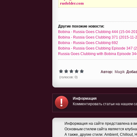
rusfolder.com
Другие похожие новости:
Bobina - Russia Goes Clubbing 444 (15-04-20
Bobina - Russia Goes Clubbing 371 (2015-11-
Bobina - Russia Goes Clubbing 692
Bobina - Russia Goes Clubbing Episode 347 (
Russia Goes Clubbing with Bobina Episode 34
Автор:
Magik
Доба
(голосов: 0)
Информация
Комментировать статьи на нашем са
Информация на сайте представлена в ви
Основным стилем сайта является клубная
А также, другие стили: Ambient, Chillout,