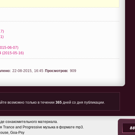
17)
21)
2015-06-07)
4 (2015-05-16)
влено:
22-08-2015, 16:45
Просмотров:
909
йте возможно только в течении
365
дней со дня публикации.
де ознакомительного материала.
 Trance and Progressive музыка в формате mp3.
 House, Goa-Psy