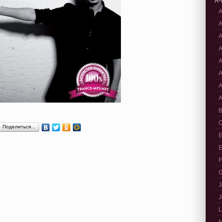
A-
A
A
A
A
A
A
A
A
B
C
Поделиться…
E
E
F
G
J
J
L