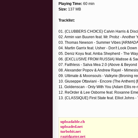
Playing Time:
60 min
Size:
137 MB
Tracklist:
01. {CLUBBERS CHOICE} Calvin Harris & Disci
02. Armin van Buuren feat. Mr. Probz - Another
03. Thomas Newson - Summer Vibes [ARMADA
04. Martin Garrix feat. Usher - Don't Look Down
05. Deniz Koyu feat. Amba Shepherd - The W
06. {EXCLUSIVE FROM RUSSIA} Matisse & Sadk
07. Faithless - Salva Mea 2.0 (Above & Beyo
08. Alexander Popov & Andrew Rayel - Mimesi
09. Ultimate & Moonsouls - Valkyrie (Broning
10. Giuseppe Ottaviani - Encore (The Anthem) 
11. Goldenscan - Only With You (Adam Ellis r
12. ReOrder & Lee Osborne feat. Roxanne Eme
13. {CLASSIQUE} First State feat. Elliot Joh
uploadable.ch
uploaded.net
turbobit.net
rapidgator.net