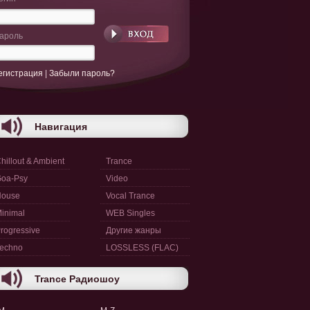
ароль
егистрация
|
Забыли пароль?
Навигация
hillout & Ambient
Trance
oa-Psy
Video
House
Vocal Trance
inimal
WEB Singles
rogressive
Другие жанры
echno
LOSSLESS (FLAC)
Trance Радиошоу