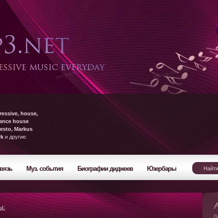
ressive, house,
rance house
esto, Markus
yk
и другие.
вязь
Муз. события
Биографии диджеев
Юзербары
ы:
Л