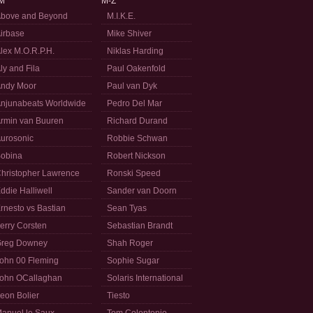
M
M-Z
bove and Beyond
M.I.K.E.
irbase
Mike Shiver
lex M.O.R.P.H.
Niklas Harding
ly and Fila
Paul Oakenfold
ndy Moor
Paul van Dyk
njunabeats Worldwide
Pedro Del Mar
rmin van Buuren
Richard Durand
urosonic
Robbie Schwan
obina
Robert Nickson
hristopher Lawrence
Ronski Speed
ddie Halliwell
Sander van Doorn
rnesto vs Bastian
Sean Tyas
erry Corsten
Sebastian Brandt
reg Downey
Shah Roger
ohn 00 Fleming
Sophie Sugar
ohn OCallaghan
Solaris International
eon Bolier
Tiesto