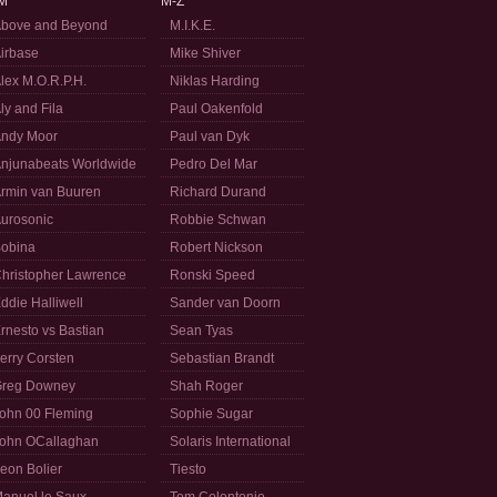
M
M-Z
bove and Beyond
M.I.K.E.
irbase
Mike Shiver
lex M.O.R.P.H.
Niklas Harding
ly and Fila
Paul Oakenfold
ndy Moor
Paul van Dyk
njunabeats Worldwide
Pedro Del Mar
rmin van Buuren
Richard Durand
urosonic
Robbie Schwan
obina
Robert Nickson
hristopher Lawrence
Ronski Speed
ddie Halliwell
Sander van Doorn
rnesto vs Bastian
Sean Tyas
erry Corsten
Sebastian Brandt
reg Downey
Shah Roger
ohn 00 Fleming
Sophie Sugar
ohn OCallaghan
Solaris International
eon Bolier
Tiesto