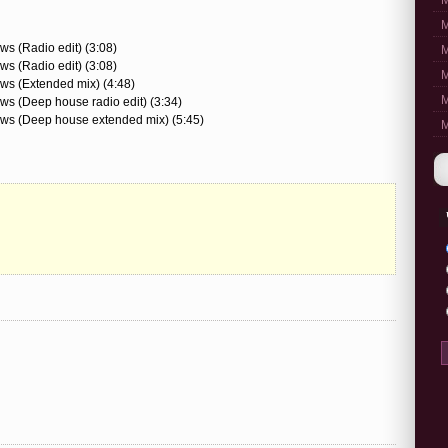
M
M
ws (Radio edit) (3:08)
M
ws (Radio edit) (3:08)
M
ows (Extended mix) (4:48)
M
ows (Deep house radio edit) (3:34)
nows (Deep house extended mix) (5:45)
M