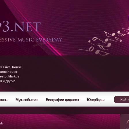
ressive, house,
rance house
esto, Markus
yk
и другие.
вязь
Муз. события
Биографии диджеев
Юзербары
ы:
Л