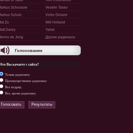
anuel le Saux
Tom Colontonio
arkus Schossow
Veselin Tasev
arkus Schulz
Victor Dinaire
at Zo
Will Holland
att Darey
Yahel
enno de Jong
Другие радиошоу
Голосование
Что Вы качаете с сайта?
Только радиошоу
Преимущественно радиошоу
Все подряд
Все, кроме радиошоу
Голосовать
Результаты