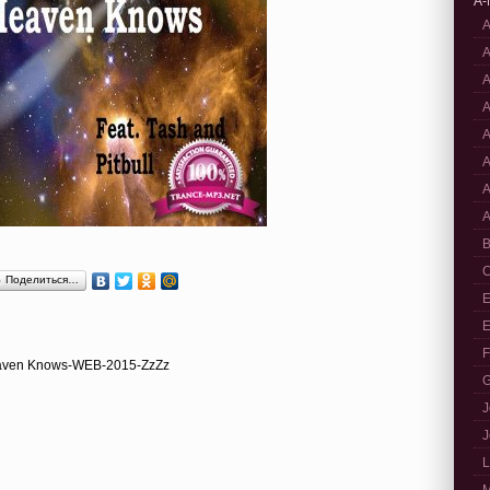
A-
A
A
A
A
A
A
A
A
B
C
Поделиться…
E
E
F
 Heaven Knows-WEB-2015-ZzZz
G
J
J
L