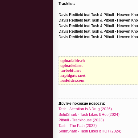
Tracklist:
Davis Redfield feat Tash & Pitbull - Heaven Kno
Davis Redfield feat Tash & Pitbull - Heaven Kno
Davis Redfield feat Tash & Pitbull - Heaven Kn
Davis Redfield feat Tash & Pitbull - Heaven Kn
Davis Redfield feat Tash & Pitbull - Heaven K
uploadable.ch
uploaded.net
turbobit.net
rapidgator.net
rusfolder.com
Другие похожие новости:
Tash - Attention Is A Drug (2026)
SolidShark - Tash Likes It Hot (2024)
Pitbull - Trackhouse (2023)
Tash - The Path (2022)
SolidShark - Tash Likes it HOT (2024)