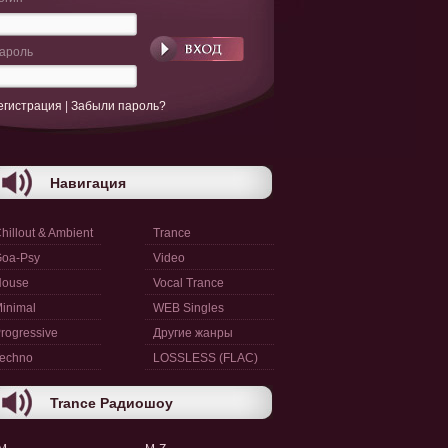
ароль
егистрация
|
Забыли пароль?
Навигация
hillout & Ambient
Trance
oa-Psy
Video
House
Vocal Trance
inimal
WEB Singles
rogressive
Другие жанры
echno
LOSSLESS (FLAC)
Trance Радиошоу