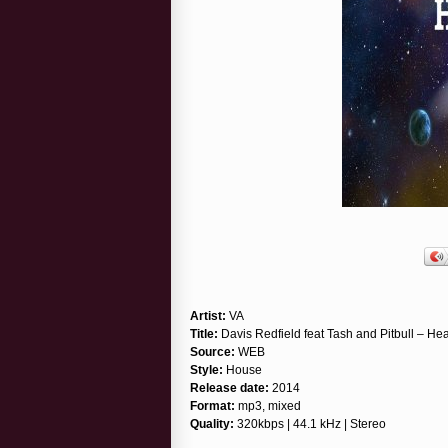
Artist:
VA
Title:
Davis Redfield feat Tash and Pitbull –
Source:
WEB
Style:
House
Release date:
2014
Format:
mp3, mixed
Quality:
320kbps | 44.1 kHz | Stereo