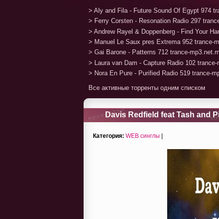
> Aly and Fila - Future Sound Of Egypt 974 
> Ferry Corsten - Resonation Radio 297 tran
> Andrew Rayel & Doppenberg - Find Your H
> Manuel Le Saux pres Extrema 952 trance-
> Gai Barone - Patterns 712 trance-mp3.net.
> Laura van Dam - Capture Radio 102 trance
> Nora En Pure - Purified Radio 519 trance-
Все активные торренты одним списком
Davis Redfield feat Tash and
Категория:
WEB синглы
|