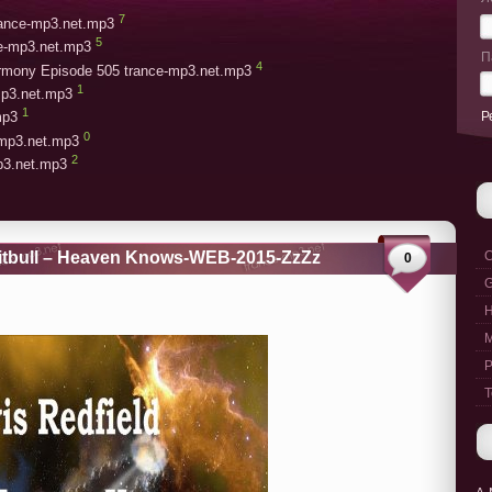
7
trance-mp3.net.mp3
5
ce-mp3.net.mp3
П
4
armony Episode 505 trance-mp3.net.mp3
1
mp3.net.mp3
1
Р
mp3
0
-mp3.net.mp3
2
mp3.net.mp3
 Pitbull – Heaven Knows-WEB-2015-ZzZz
C
0
G
M
P
T