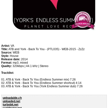
Artist:
VA
Title:
ATB and York - Back To You - (PTL035) - WEB-2015 - ZzZz
Source:
WEB
Style:
House
Release date:
2014
Format:
mp3, mixed
Quality:
320kbps | 44.1 kHz | Stereo
Tracklist:
01. ATB & York - Back To You (Endless Summer mix) 7:26
02. ATB & York - Back To You (Endless Summer shortcut) 4:14
03. ATB & York - Back To You (York Endless Summer dub) 7:26
uploadable.ch
uploaded.net
turbobit.net