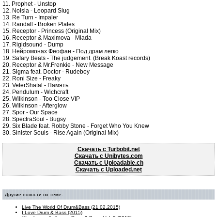
11. Prophet - Unstop
12. Noisia - Leopard Slug
13. Re Turn - Impaler
14. Randall - Broken Plates
15. Receptor - Princess (Original Mix)
16. Receptor & Maximova - Mlada
17. Rigidsound - Dump
18. Нейромонах Феофан - Под драм легко
19. Safary Beats - The judgement. (Break Koast records)
20. Receptor & Mr.Frenkie - New Message
21. Sigma feat. Doctor - Rudeboy
22. Roni Size - Freaky
23. VeterShatal - Память
24. Pendulum - Wichcraft
25. Wilkinson - Too Close VIP
26. Wilkinson - Afterglow
27. Spor - Our Space
28. SpectraSoul - Bugsy
29. Six Blade feat. Robby Stone - Forget Who You Knew
30. Sinister Souls - Rise Again (Original Mix)
Скачать c Turbobit.net
Скачать c Unibytes.com
Скачать c Uploadable.ch
Скачать c Uploaded.net
Другие новости по теме:
Live The World Of Drum&Bass (21.02.2015)
I Love Drum & Bass (2015)