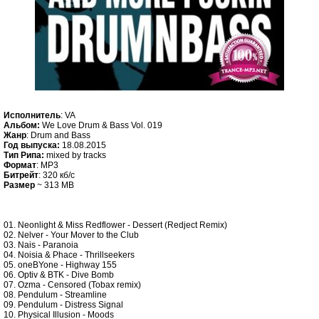
Исполнитель
: VA
Альбом:
We Love Drum & Bass Vol. 019
Жанр
: Drum and Bass
Год выпуска:
18.08.2015
Тип Рипа:
mixed by tracks
Формат
: MP3
Битрейт
: 320 кб/c
Размер
~ 313 MB
01. Neonlight & Miss Redflower - Dessert (Redject Remix)
02. Nelver - Your Mover to the Club
03. Nais - Paranoia
04. Noisia & Phace - Thrillseekers
05. oneBYone - Highway 155
06. Optiv & BTK - Dive Bomb
07. Ozma - Censored (Tobax remix)
08. Pendulum - Streamline
09. Pendulum - Distress Signal
10. Physical Illusion - Moods