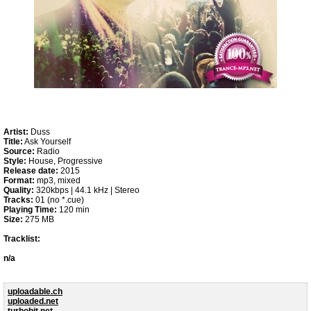
Artist:
Duss
Title:
Ask Yourself
Source:
Radio
Style:
House, Progressive
Release date:
2015
Format:
mp3, mixed
Quality:
320kbps | 44.1 kHz | Stereo
Tracks:
01 (no *.cue)
Playing Time:
120 min
Size:
275 MB
Tracklist:
n/a
uploadable.ch
uploaded.net