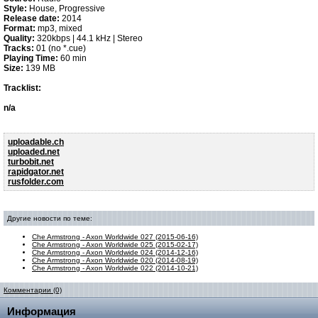
Style:
House, Progressive
Release date:
2014
Format:
mp3, mixed
Quality:
320kbps | 44.1 kHz | Stereo
Tracks:
01 (no *.cue)
Playing Time:
60 min
Size:
139 MB
Tracklist:
n/a
uploadable.ch
uploaded.net
turbobit.net
rapidgator.net
rusfolder.com
Другие новости по теме:
Che Armstrong - Axon Worldwide 027 (2015-06-16)
Che Armstrong - Axon Worldwide 025 (2015-02-17)
Che Armstrong - Axon Worldwide 024 (2014-12-16)
Che Armstrong - Axon Worldwide 020 (2014-08-19)
Che Armstrong - Axon Worldwide 022 (2014-10-21)
Комментарии (0)
Информация