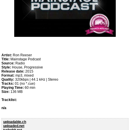
Artist:
Ron Reeser
Title:
Mainstage Podcast
Source:
Radio
Style:
House, Progressive
Release date:
2015
Format:
mp3, mixed
Quality:
320kbps | 44.1 kHz | Stereo
Tracks:
01 (no *.cue)
Playing Time:
60 min
Size:
136 MB
Tracklist:
n/a
uploadable.ch
uploaded.net