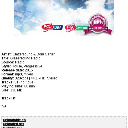
Artist:
Glazersound & Dom Carter
Title:
Glazersound Radio
Source:
Radio
Style:
House, Progressive
Release date:
2015
Format:
mp3, mixed
Quality:
320kbps | 44.1 kHz | Stereo
Tracks:
01 (no *.cue)
Playing Time:
60 min
Size:
136 MB
Tracklist:
n/a
uploadable.ch
uploaded.net