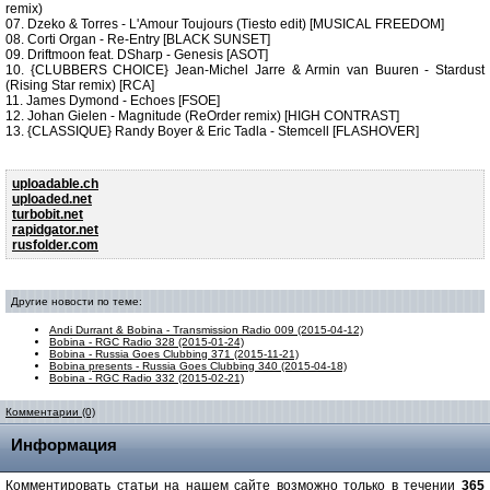
remix)
07. Dzeko & Torres - L'Amour Toujours (Tiesto edit) [MUSICAL FREEDOM]
08. Corti Organ - Re-Entry [BLACK SUNSET]
09. Driftmoon feat. DSharp - Genesis [ASOT]
10. {CLUBBERS CHOICE} Jean-Michel Jarre & Armin van Buuren - Stardust
(Rising Star remix) [RCA]
11. James Dymond - Echoes [FSOE]
12. Johan Gielen - Magnitude (ReOrder remix) [HIGH CONTRAST]
13. {CLASSIQUE} Randy Boyer & Eric Tadla - Stemcell [FLASHOVER]
uploadable.ch
uploaded.net
turbobit.net
rapidgator.net
rusfolder.com
Другие новости по теме:
Andi Durrant & Bobina - Transmission Radio 009 (2015-04-12)
Bobina - RGC Radio 328 (2015-01-24)
Bobina - Russia Goes Clubbing 371 (2015-11-21)
Bobina presents - Russia Goes Clubbing 340 (2015-04-18)
Bobina - RGC Radio 332 (2015-02-21)
Комментарии (0)
Информация
Комментировать статьи на нашем сайте возможно только в течении
365