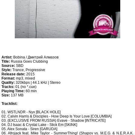
Artist:
Bobina / Дмитрий Алмазов
Title:
Russia Goes Clubbing
Source:
SBD
Style:
Trance, Progressive
Release date:
2015
Format:
mp3, mixed
Quality:
320kbps | 44.1 kHz | Stereo
Tracks:
01 (no *.cue)
Playing Time:
60 min
Size:
137 MB
Tracklist:
01. WSTLNDR - Nyx [BLACK HOLE]
02. Calvin Harris & Disciples - How Deep Is Your Love [COLUMBIA]
03. {EXCLUSIVE FROM RUSSIA} Evave - Shadow [INTRICATE]
04. DJ Isaac & Crystal Lake - Stick Em [SKINK]
05. Alex Sonata - Siren [GARUDA]
06. Afrojack feat. Mike Taylor - SummerThing! (Shapov vs. M.E.G. & N.E.R.A.K.