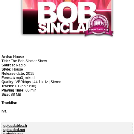
Artist:
House
Title:
The Bob Sinclar Show
Source:
Radio
Style:
House
Release date:
2015
Format:
mp3, mixed
Quality:
VBRkbps | 44.1 kHz | Stereo
Tracks:
01 (no *.cue)
Playing Time:
60 min
Size:
88 MB
Tracklist:
n/a
uploadable.ch
uploaded.net