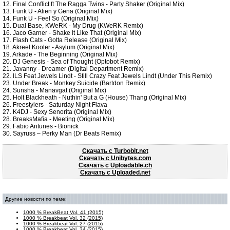
12. Final Conflict ft The Ragga Twins - Party Shaker (Original Mix)
13. Funk U - Alien y Gena (Original Mix)
14. Funk U - Feel So (Original Mix)
15. Dual Base, KWeRK - My Drug (KWeRK Remix)
16. Jaco Garner - Shake It Like That (Original Mix)
17. Flash Cats - Gotta Release (Original Mix)
18. Akreel Kooler - Asylum (Original Mix)
19. Arkade - The Beginning (Original Mix)
20. DJ Genesis - Sea of Thought (Optobot Remix)
21. Javanny - Dreamer (Digital Department Remix)
22. ILS Feat Jewels Lindt - Still Crazy Feat Jewels Lindt (Under This Remix)
23. Under Break - Monkey Suicide (Bartdon Remix)
24. Sunsha - Manavgat (Original Mix)
25. Holt Blackheath - Nuthin' But a G (House) Thang (Original Mix)
26. Freestylers - Saturday Night Flava
27. K4DJ - Sexy Senorita (Original Mix)
28. BreaksMafia - Meeting (Original Mix)
29. Fabio Antunes - Bionick
30. Sayruss – Perky Man (Dr Beats Remix)
Скачать c Turbobit.net
Скачать c Unibytes.com
Скачать c Uploadable.ch
Скачать c Uploaded.net
Другие новости по теме:
1000 % BreakBeat Vol. 41 (2015)
1000 % Breakbeat Vol. 32 (2015)
1000 % Breakbeat Vol. 27 (2015)
1000 % Breakbeat Vol. 34 (2015)