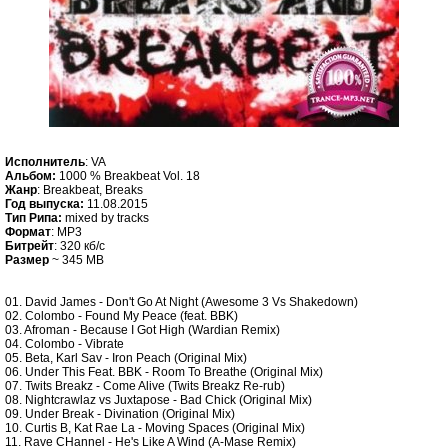
Исполнитель
: VA
Альбом:
1000 % Breakbeat Vol. 18
Жанр
: Breakbeat, Breaks
Год выпуска:
11.08.2015
Тип Рипа:
mixed by tracks
Формат
: MP3
Битрейт
: 320 кб/c
Размер
~ 345 MB
01. David James - Don't Go At Night (Awesome 3 Vs Shakedown)
02. Colombo - Found My Peace (feat. BBK)
03. Afroman - Because I Got High (Wardian Remix)
04. Colombo - Vibrate
05. Beta, Karl Sav - Iron Peach (Original Mix)
06. Under This Feat. BBK - Room To Breathe (Original Mix)
07. Twits Breakz - Come Alive (Twits Breakz Re-rub)
08. Nightcrawlaz vs Juxtapose - Bad Chick (Original Mix)
09. Under Break - Divination (Original Mix)
10. Curtis B, Kat Rae La - Moving Spaces (Original Mix)
11. Rave CHannel - He's Like A Wind (A-Mase Remix)