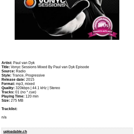
Artist:
Paul van Dyk
Title:
Vonyc Sessions Mixed By Paul van Dyk Episode
Source:
Radio
Style:
Trance, Progressive
Release date:
2015
Format:
mp3, mixed
Quality:
320kbps | 44.1 kHz | Stereo
Tracks:
01 (no *.cue)
Playing Time:
120 min
Size:
275 MB
Tracklist:
n/a
uploadable.ch