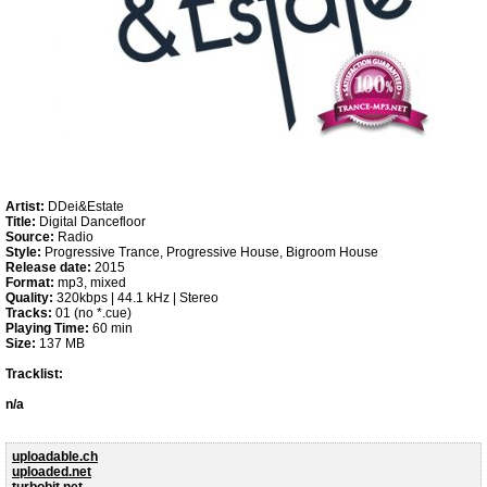
Artist:
DDei&Estate
Title:
Digital Dancefloor
Source:
Radio
Style:
Progressive Trance, Progressive House, Bigroom House
Release date:
2015
Format:
mp3, mixed
Quality:
320kbps | 44.1 kHz | Stereo
Tracks:
01 (no *.cue)
Playing Time:
60 min
Size:
137 MB
Tracklist:
n/a
uploadable.ch
uploaded.net