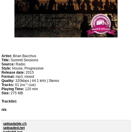
Artist:
Brian Bacchus
Title:
Summit Sessions
Source:
Radio
Style:
House, Progressive
Release date:
2015
Format:
mp3, mixed
Quality:
320kbps | 44.1 kHz | Stereo
Tracks:
01 (no *.cue)
Playing Time:
120 min
Size:
275 MB
Tracklist:
n/a
uploadable.ch
uploaded.net