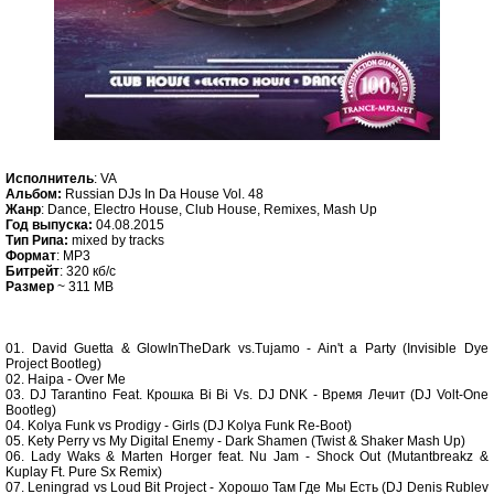
Исполнитель
: VA
Альбом:
Russian DJs In Da House Vol. 48
Жанр
: Dance, Electro House, Club House, Remixes, Mash Up
Год выпуска:
04.08.2015
Тип Рипа:
mixed by tracks
Формат
: MP3
Битрейт
: 320 кб/c
Размер
~ 311 MB
01. David Guetta & GlowInTheDark vs.Tujamo - Ain't a Party (Invisible Dye
Project Bootleg)
02. Haipa - Over Me
03. DJ Tarantino Feat. Крошка Bi Bi Vs. DJ DNK - Время Лечит (DJ Volt-One
Bootleg)
04. Kolya Funk vs Prodigy - Girls (DJ Kolya Funk Re-Boot)
05. Kety Perry vs My Digital Enemy - Dark Shamen (Twist & Shaker Mash Up)
06. Lady Waks & Marten Horger feat. Nu Jam - Shock Out (Mutantbreakz &
Kuplay Ft. Pure Sx Remix)
07. Leningrad vs Loud Bit Project - Хорошо Там Где Мы Есть (DJ Denis Rublev