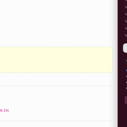
M
M
M
M
M
M
06-24)