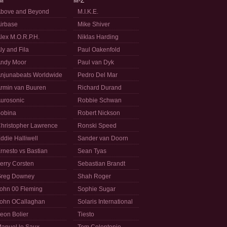
M
M-Z
bove and Beyond
M.I.K.E.
irbase
Mike Shiver
lex M.O.R.P.H.
Niklas Harding
ly and Fila
Paul Oakenfold
ndy Moor
Paul van Dyk
njunabeats Worldwide
Pedro Del Mar
rmin van Buuren
Richard Durand
urosonic
Robbie Schwan
obina
Robert Nickson
hristopher Lawrence
Ronski Speed
ddie Halliwell
Sander van Doorn
rnesto vs Bastian
Sean Tyas
erry Corsten
Sebastian Brandt
reg Downey
Shah Roger
ohn 00 Fleming
Sophie Sugar
ohn OCallaghan
Solaris International
eon Bolier
Tiesto