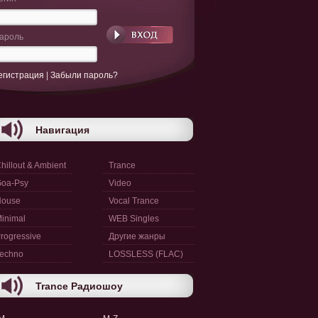
ароль
егистрация
|
Забыли пароль?
Навигация
hillout & Ambient
Trance
oa-Psy
Video
House
Vocal Trance
inimal
WEB Singles
rogressive
Другие жанры
echno
LOSSLESS (FLAC)
Trance Радиошоу