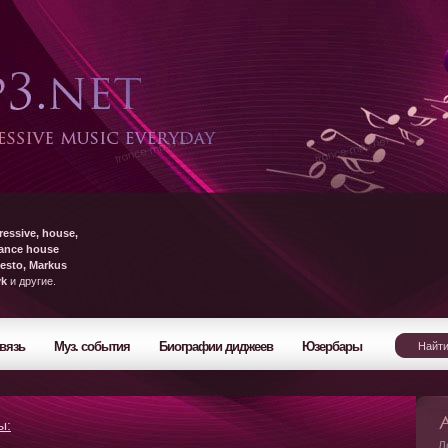
ressive, house,
rance house
esto, Markus
yk
и другие.
вязь
Муз. события
Биографии диджеев
Юзербары
ы:
Л