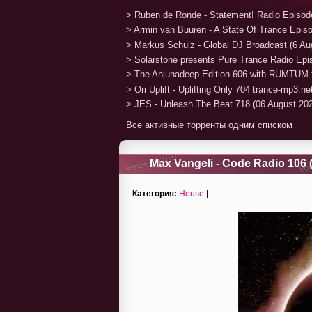
> Ruben de Ronde - Statement! Radio Episod
> Armin van Buuren - A State Of Trance Epis
> Markus Schulz - Global DJ Broadcast (6 Au
> Solarstone presents Pure Trance Radio Ep
> The Anjunadeep Edition 606 with RUMTUM 
> Ori Uplift - Uplifting Only 704 trance-mp3.n
> JES - Unleash The Beat 718 (06 August 20
Все активные торренты одним списком
Max Vangeli - Code Radio 106 
Категория:
House
|