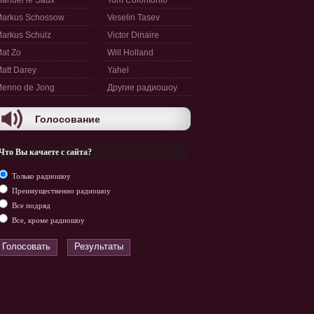
anuel le Saux
Tom Colontonio
arkus Schossow
Veselin Tasev
arkus Schulz
Victor Dinaire
at Zo
Will Holland
att Darey
Yahel
enno de Jong
Другие радиошоу
Голосование
Что Вы качаете с сайта?
Только радиошоу
Преимущественно радиошоу
Все подряд
Все, кроме радиошоу
Голосовать
Результаты