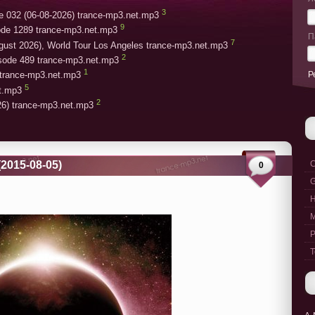
3
e 032 (06-08-2026) trance-mp3.net.mp3
9
ode 1289 trance-mp3.net.mp3
П
7
gust 2026), World Tour Los Angeles trance-mp3.net.mp3
2
isode 489 trance-mp3.net.mp3
1
Р
trance-mp3.net.mp3
5
et.mp3
2
26) trance-mp3.net.mp3
(2015-08-05)
C
0
G
M
P
T