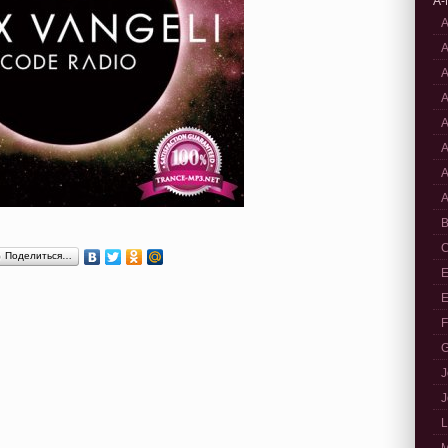
A-
A
A
A
A
A
A
A
A
B
C
Поделиться…
E
E
F
G
J
J
L