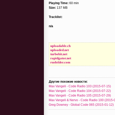
Playing Time:
60 min
Size:
137 MB
Tracklist:
n/a
uploadable.ch
uploaded.net
turbobit.net
rapidgator.net
rusfolder.com
Другие похожие новости:
Max Vangeli - Code Radio 103 (2015-07-15)
Max Vangeli - Code Radio 104 (2015-07-22)
Max Vangeli - Code Radio 105 (2015-07-29)
Max Vangeli & Nervo - Code Radio 100 (2015-
Greg Downey - Global Code 065 (2015-01-12)