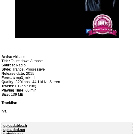
Artist:
Airbase
Title:
Touchdown Airbase
Source:
Radio
Style:
Trance, Progressive
Release date:
2015
Format:
mp3, mixed
Quality:
320kbps | 44.1 kHz | Stereo
Tracks:
01 (no *.cue)
Playing Time:
60 min
Size:
139 MB
Tracklist:
n/a
uploadable.ch
uploaded.net