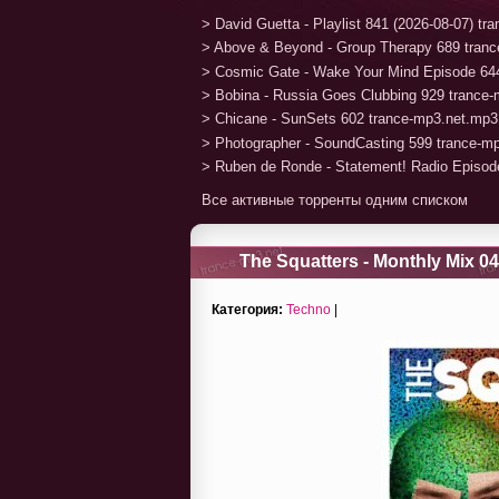
> David Guetta - Playlist 841 (2026-08-07) t
> Above & Beyond - Group Therapy 689 tran
> Cosmic Gate - Wake Your Mind Episode 64
> Bobina - Russia Goes Clubbing 929 trance
> Chicane - SunSets 602 trance-mp3.net.mp3
> Photographer - SoundCasting 599 trance-m
> Ruben de Ronde - Statement! Radio Episod
Все активные торренты одним списком
The Squatters - Monthly Mix 04
Категория:
Techno
|