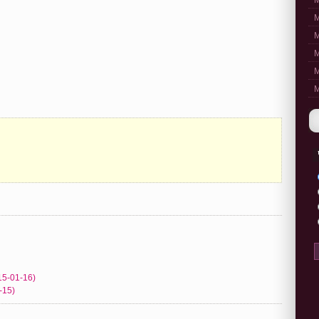
M
M
M
M
M
M
15-01-16)
-15)