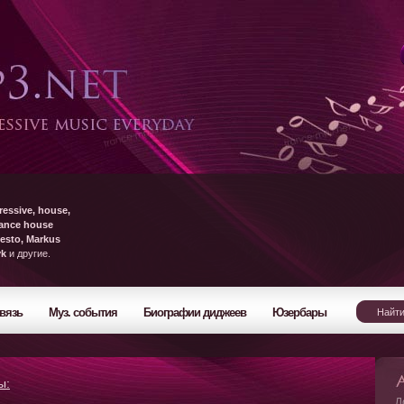
ressive, house,
rance house
esto, Markus
yk
и другие.
вязь
Муз. события
Биографии диджеев
Юзербары
ы:
Л