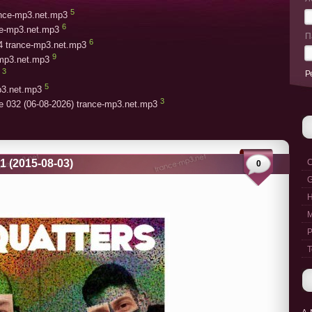
5
rance-mp3.net.mp3
6
ce-mp3.net.mp3
П
6
4 trance-mp3.net.mp3
9
-mp3.net.mp3
3
Р
5
p3.net.mp3
3
e 032 (06-08-2026) trance-mp3.net.mp3
1 (2015-08-03)
C
0
G
M
P
T