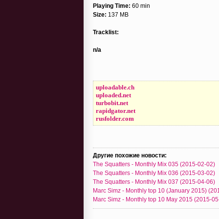
Playing Time:
60 min
Size:
137 MB
Tracklist:
n/a
uploadable.ch
uploaded.net
turbobit.net
rapidgator.net
rusfolder.com
Другие похожие новости:
The Squatters - Monthly Mix 035 (2015-02-02)
The Squatters - Monthly Mix 036 (2015-03-02)
The Squatters - Monthly Mix 037 (2015-04-06)
Marc Simz - Monthly top 10 (January 2015) (20
Marc Simz - Monthly top 10 May 2015 (2015-05