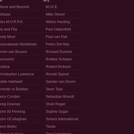
M
M-Z
bove and Beyond
M.I.K.E.
irbase
Mike Shiver
lex M.O.R.P.H.
Niklas Harding
ly and Fila
Paul Oakenfold
ndy Moor
Paul van Dyk
njunabeats Worldwide
Pedro Del Mar
rmin van Buuren
Richard Durand
urosonic
Robbie Schwan
obina
Robert Nickson
hristopher Lawrence
Ronski Speed
ddie Halliwell
Sander van Doorn
rnesto vs Bastian
Sean Tyas
erry Corsten
Sebastian Brandt
reg Downey
Shah Roger
ohn 00 Fleming
Sophie Sugar
ohn OCallaghan
Solaris International
eon Bolier
Tiesto