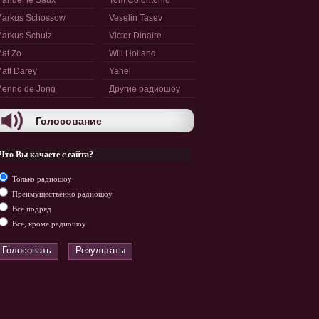
anuel le Saux
Tom Colontonio
arkus Schossow
Veselin Tasev
arkus Schulz
Victor Dinaire
at Zo
Will Holland
att Darey
Yahel
enno de Jong
Другие радиошоу
Голосование
Что Вы качаете с сайта?
Только радиошоу
Преимущественно радиошоу
Все подряд
Все, кроме радиошоу
Голосовать
Результаты