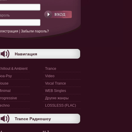
ароль
егистрация
|
Забыли пароль?
Навигация
hillout & Ambient
Trance
oa-Psy
Video
House
Vocal Trance
inimal
WEB Singles
rogressive
Другие жанры
echno
LOSSLESS (FLAC)
Trance Радиошоу