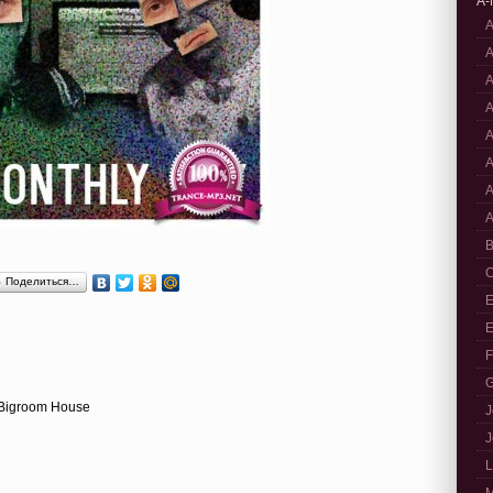
A-
A
A
A
A
A
A
A
A
B
C
Поделиться…
E
E
F
G
, Bigroom House
J
J
L