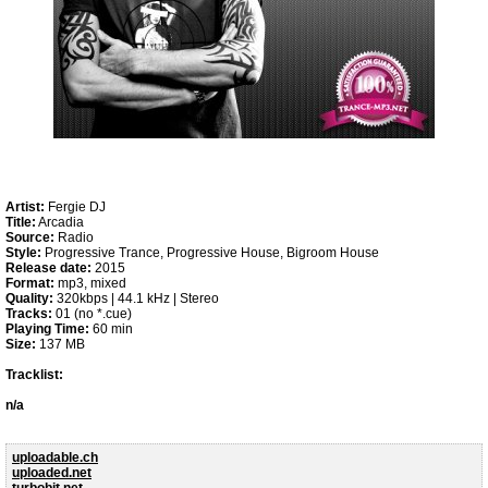
Artist:
Fergie DJ
Title:
Arcadia
Source:
Radio
Style:
Progressive Trance, Progressive House, Bigroom House
Release date:
2015
Format:
mp3, mixed
Quality:
320kbps | 44.1 kHz | Stereo
Tracks:
01 (no *.cue)
Playing Time:
60 min
Size:
137 MB
Tracklist:
n/a
uploadable.ch
uploaded.net