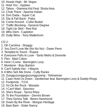
10. Heads High - Mr. Vegas
11. Hold You - Gyptian
12. Taboo - Glamma Kid Feat. Shola Ama
13. Chok There - Apache Indian
14. Don Dada - Super Cat
15. Dip & Fall Back - Patra
16. Come Around - Collie Buddz
17. Traffic Blocking - General Degree
18. Tight Up Skirt - Red Rat
19. Who Dem - Capleton
20. Dutty Wine - Tony Matterhorn
CD 2:
1. Oh Carolina - Shaggy
2. You Don't Love Me (No No No) - Dawn Penn
3. Tempted to Touch - Rupee
4. Everyone Falls In Love - Tanto Metro & Devonte
5. Flex - Mad Cobra
6. Here I Come - Barrington Levy
7. Murderer - Buju Banton
8. Can't Satisfy Her - I Wayne
9. A Who Seh Me Done - Cutty Ranks
10. Zungguzungguguzungguzeng - Yellowman
11. Caan Hold Us Down - Gentleman feat. Barrington Levy & Daddy Rings
12. Footprints - T.O.K
13. I'm On the Rock - Mavado
14. I Can't Wait - Sanchez
15. She's Royal - Tarrus Riley
16. To the Foundation - Dennis Brown
17. They Gonna Talk - Beres Hammond
18. Down By the River - Morgan Heritage
19. Bam Bam - Sister Nancy