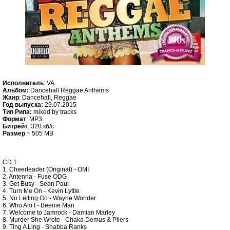
Исполнитель
: VA
Альбом:
Dancehall Reggae Anthems
Жанр
: Dancehall, Reggae
Год выпуска:
29.07.2015
Тип Рипа:
mixed by tracks
Формат
: MP3
Битрейт
: 320 кб/c
Размер
~ 505 MB
CD 1:
1. Cheerleader (Original) - OMI
2. Antenna - Fuse ODG
3. Get Busy - Sean Paul
4. Turn Me On - Kevin Lyttle
5. No Letting Go - Wayne Wonder
6. Who Am I - Beenie Man
7. Welcome to Jamrock - Damian Marley
8. Murder She Wrote - Chaka Demus & Pliers
9. Ting A Ling - Shabba Ranks