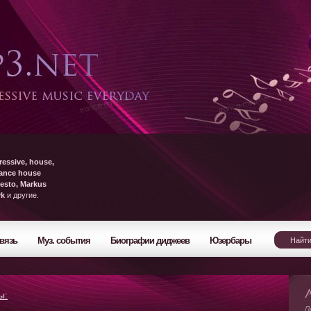
ressive, house,
rance house
esto, Markus
yk
и другие.
вязь
Муз. события
Биографии диджеев
Юзербары
ы:
Л