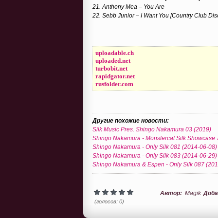
21. Anthony Mea – You Are
22. Sebb Junior – I Want You [Country Club Dis
uploadable.ch
uploaded.net
turbobit.net
rapidgator.net
rusfolder.com
Другие похожие новости:
Silk Music Pres. Shingo Nakamura 03 (2019)
Shingo Nakamura - Monstercat Silk Showcase 
Shingo Nakamura - Only Silk 081 (2014-06-08)
Shingo Nakamura - Only Silk 083 (2014-06-29)
Shingo Nakamura & Espen - Only Silk 087 (20
Автор:
Magik
Доба
(голосов: 0)