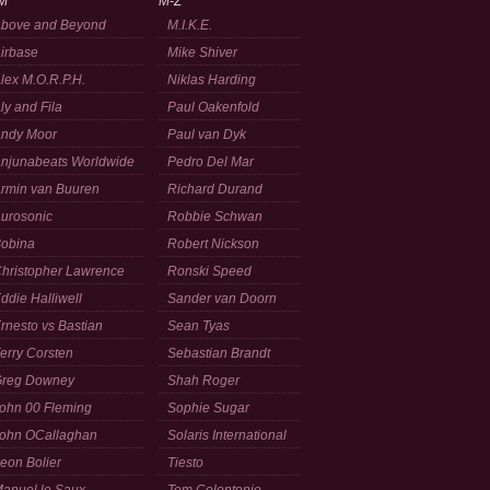
M
M-Z
bove and Beyond
M.I.K.E.
irbase
Mike Shiver
lex M.O.R.P.H.
Niklas Harding
ly and Fila
Paul Oakenfold
ndy Moor
Paul van Dyk
njunabeats Worldwide
Pedro Del Mar
rmin van Buuren
Richard Durand
urosonic
Robbie Schwan
obina
Robert Nickson
hristopher Lawrence
Ronski Speed
ddie Halliwell
Sander van Doorn
rnesto vs Bastian
Sean Tyas
erry Corsten
Sebastian Brandt
reg Downey
Shah Roger
ohn 00 Fleming
Sophie Sugar
ohn OCallaghan
Solaris International
eon Bolier
Tiesto