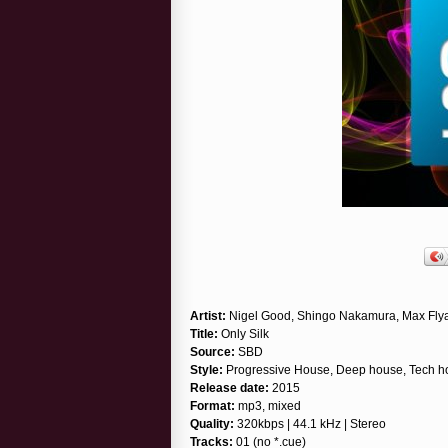
Artist:
Nigel Good, Shingo Nakamura, Max Flya
Title:
Only Silk
Source:
SBD
Style:
Progressive House, Deep house, Tech h
Release date:
2015
Format:
mp3, mixed
Quality:
320kbps | 44.1 kHz | Stereo
Tracks:
01 (no *.cue)