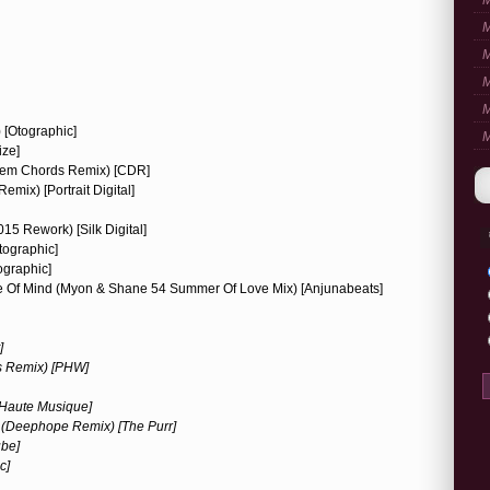
M
M
M
M
M
 [Otographic]
M
ize]
’dem Chords Remix) [CDR]
mix) [Portrait Digital]
5 Rework) [Silk Digital]
tographic]
ographic]
e Of Mind (Myon & Shane 54 Summer Of Love Mix) [Anjunabeats]
]
s Remix) [PHW]
[Haute Musique]
d (Deephope Remix) [The Purr]
ube]
c]