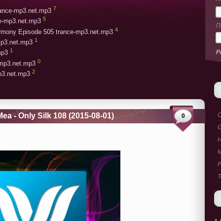
7
trance-mp3.net.mp3
5
ce-mp3.net.mp3
П
4
armony Episode 505 trance-mp3.net.mp3
1
mp3.net.mp3
1
Р
mp3
0
-mp3.net.mp3
2
mp3.net.mp3
 - Only Silk 108 (2015-08-01)
C
0
G
M
P
T