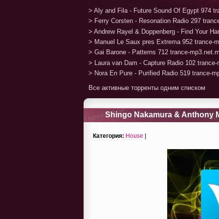
> Aly and Fila - Future Sound Of Egypt 974 
> Ferry Corsten - Resonation Radio 297 tran
> Andrew Rayel & Doppenberg - Find Your H
> Manuel Le Saux pres Extrema 952 trance-
> Gai Barone - Patterns 712 trance-mp3.net.
> Laura van Dam - Capture Radio 102 trance
> Nora En Pure - Purified Radio 519 trance-
Все активные торренты одним списком
Shingo Nakamura & Anthony Mea
Категория:
House
|