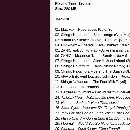
Playing Time:
120 min
Size:
280 MB
Tracklist:
01. Matt Fax – Hyperspace [Colorize]
02. Shingo Nakamura – Small Image (Club Mix)
03. Vitodito & Silence Groove – Choices [Macar
04. Eric Prydz – Liberate (Luke Chable’s Free
05. ZANIO feat. Junko Iwao – Alive (Talamanca Re
06. ZANIO – Moonrise (Nhato Remix) [Nueva]
07. Shingo Nakamura – Alice In Wonderland (201
08. Shingo Nakamura – Days (Nhato Remix) [O
09. Shingo Nakamura – Behind The Sunset [Ot
10. Above & Beyond feat. Zoe Johnston – Peac
11. Shingo Nakamura – The Four [Silk Royal]
12. Deepkeen – Surrenders
13. Carrera Dub Works – Get Warm [miniMarket
14. Anthony Mea – Watching Me (Jero Nougue
15. Hraach – Spring is Here [Deepclass]
16. Adam Byrd – Sweetest Sin (Tony S Remix) 
17. Jelly For The Babies – Her Side Of The Be
18. Marco Grandi – Gonna Burn It Up [Spring T
19. Mountal – Would You Be Mine? [Large Musi
20. Edmund – Funk & Love [Olatu Foam!]