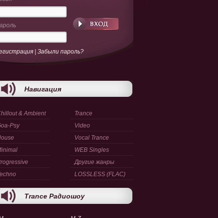
ароль
егистрация
|
Забыли пароль?
Навигация
hillout & Ambient
Trance
oa-Psy
Video
House
Vocal Trance
inimal
WEB Singles
rogressive
Другие жанры
echno
LOSSLESS (FLAC)
Trance Радиошоу