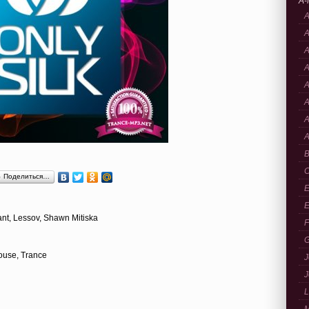
A-
A
A
A
A
A
A
A
A
B
C
Поделиться…
E
E
nt, Lessov, Shawn Mitiska
F
G
ouse, Trance
J
J
L