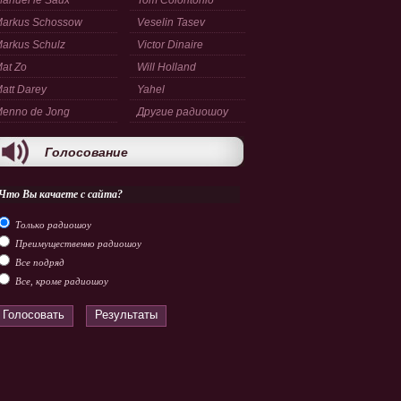
anuel le Saux
Tom Colontonio
arkus Schossow
Veselin Tasev
arkus Schulz
Victor Dinaire
at Zo
Will Holland
att Darey
Yahel
enno de Jong
Другие радиошоу
Голосование
Что Вы качаете с сайта?
Только радиошоу
Преимущественно радиошоу
Все подряд
Все, кроме радиошоу
Голосовать
Результаты