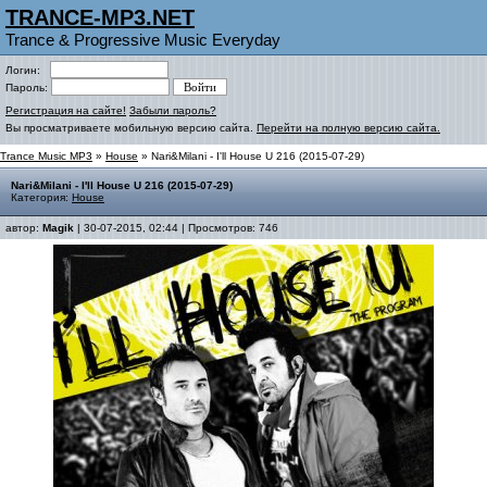
TRANCE-MP3.NET
Trance & Progressive Music Everyday
Логин:
Пароль:
Регистрация на сайте!
Забыли пароль?
Вы просматриваете мобильную версию сайта.
Перейти на полную версию сайта.
Trance Music MP3
»
House
» Nari&Milani - I'll House U 216 (2015-07-29)
Nari&Milani - I'll House U 216 (2015-07-29)
Категория:
House
автор:
Magik
| 30-07-2015, 02:44 | Просмотров: 746