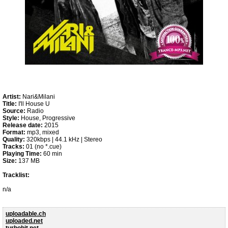
Artist:
Nari&Milani
Title:
I'll House U
Source:
Radio
Style:
House, Progressive
Release date:
2015
Format:
mp3, mixed
Quality:
320kbps | 44.1 kHz | Stereo
Tracks:
01 (no *.cue)
Playing Time:
60 min
Size:
137 MB
Tracklist:
n/a
uploadable.ch
uploaded.net