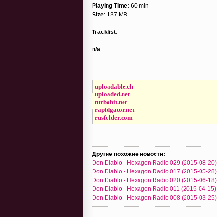
Playing Time:
60 min
Size:
137 MB
Tracklist:
n/a
uploadable.ch
uploaded.net
turbobit.net
rapidgator.net
rusfolder.com
Другие похожие новости:
Don Diablo - Hexagon Radio 029 (2015-08-20)
Don Diablo - Hexagon Radio 017 (2015-05-28)
Don Diablo - Hexagon Radio 020 (2015-06-18)
Don Diablo - Hexagon Radio 011 (2015-04-15)
Don Diablo - Hexagon Radio 008 (2015-03-25)