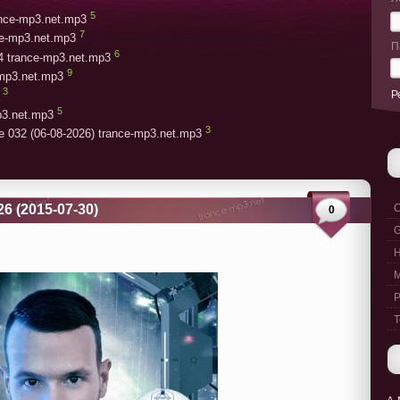
5
rance-mp3.net.mp3
7
ce-mp3.net.mp3
П
6
4 trance-mp3.net.mp3
9
-mp3.net.mp3
3
Р
5
p3.net.mp3
3
e 032 (06-08-2026) trance-mp3.net.mp3
6 (2015-07-30)
C
0
G
M
P
T