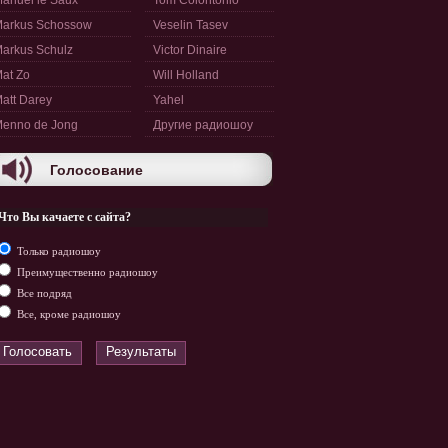
anuel le Saux
Tom Colontonio
arkus Schossow
Veselin Tasev
arkus Schulz
Victor Dinaire
at Zo
Will Holland
att Darey
Yahel
enno de Jong
Другие радиошоу
Голосование
Что Вы качаете с сайта?
Только радиошоу
Преимущественно радиошоу
Все подряд
Все, кроме радиошоу
Голосовать
Результаты