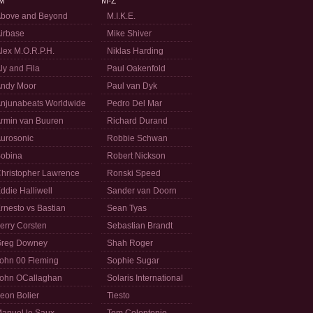
M
M-Z
bove and Beyond
M.I.K.E.
irbase
Mike Shiver
lex M.O.R.P.H.
Niklas Harding
ly and Fila
Paul Oakenfold
ndy Moor
Paul van Dyk
njunabeats Worldwide
Pedro Del Mar
rmin van Buuren
Richard Durand
urosonic
Robbie Schwan
obina
Robert Nickson
hristopher Lawrence
Ronski Speed
ddie Halliwell
Sander van Doorn
rnesto vs Bastian
Sean Tyas
erry Corsten
Sebastian Brandt
reg Downey
Shah Roger
ohn 00 Fleming
Sophie Sugar
ohn OCallaghan
Solaris International
eon Bolier
Tiesto