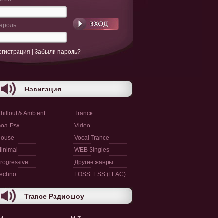
ароль
егистрация
|
Забыли пароль?
Навигация
hillout & Ambient
Trance
oa-Psy
Video
House
Vocal Trance
inimal
WEB Singles
rogressive
Другие жанры
echno
LOSSLESS (FLAC)
Trance Радиошоу