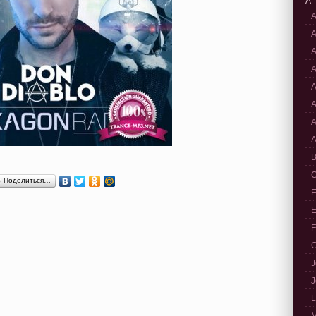
A-
A
A
A
A
A
A
A
A
B
C
Поделиться…
E
E
F
G
J
J
L