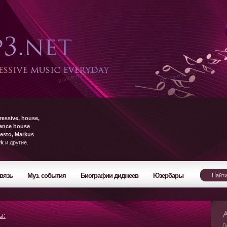
ressive, house,
rance house
esto, Markus
yk
и другие.
вязь
Муз. события
Биографии диджеев
Юзербары
ы:
Л