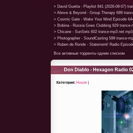
> David Guetta - Playlist 841 (2026-08-07) t
> Above & Beyond - Group Therapy 689 tran
> Cosmic Gate - Wake Your Mind Episode 64
> Bobina - Russia Goes Clubbing 929 trance
> Chicane - SunSets 602 trance-mp3.net.mp3
> Photographer - SoundCasting 599 trance-m
> Ruben de Ronde - Statement! Radio Episod
Все активные торренты одним списком
Don Diablo - Hexagon Radio 02
Категория:
House
|