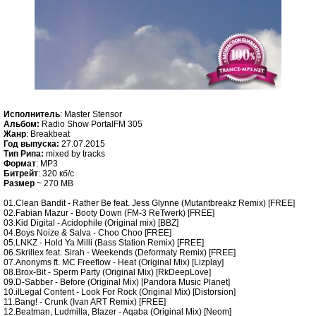
Исполнитель
: Master Stensor
Альбом:
Radio Show PortalFM 305
Жанр
: Breakbeat
Год выпуска:
27.07.2015
Тип Рипа:
mixed by tracks
Формат
: MP3
Битрейт
: 320 кб/c
Размер
~ 270 MB
01.Clean Bandit - Rather Be feat. Jess Glynne (Mutantbreakz Remix) [FREE]
02.Fabian Mazur - Booty Down (FM-3 ReTwerk) [FREE]
03.Kid Digital - Acidophile (Original mix) [BBZ]
04.Boys Noize & Salva - Choo Choo [FREE]
05.LNKZ - Hold Ya Milli (Bass Station Remix) [FREE]
06.Skrillex feat. Sirah - Weekends (Deformaty Remix) [FREE]
07.Anonyms ft. MC Freeflow - Heat (Original Mix) [Lizplay]
08.Brox-Bit - Sperm Party (Original Mix) [RkDeepLove]
09.D-Sabber - Before (Original Mix) [Pandora Music Planet]
10.ilLegal Content - Look For Rock (Original Mix) [Distorsion]
11.Bang! - Crunk (Ivan ART Remix) [FREE]
12.Beatman, Ludmilla, Blazer - Aqaba (Original Mix) [Neom]