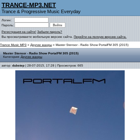
TRANCE-MP3.NET
Trance & Progressive Music Everyday
Логин:
Пароль:
Регистрация на сайте!
Забыли пароль?
Вы просматриваете мобильную версию сайта.
Перейти на полную версию сайта.
Trance Music MP3
»
Другие жанры
» Master Stensor - Radio Show PortalFM 305 (2015)
Master Stensor - Radio Show PortalFM 305 (2015)
Категория:
Другие жанры
автор:
dubstep
| 28-07-2015, 17:28 | Просмотров: 665