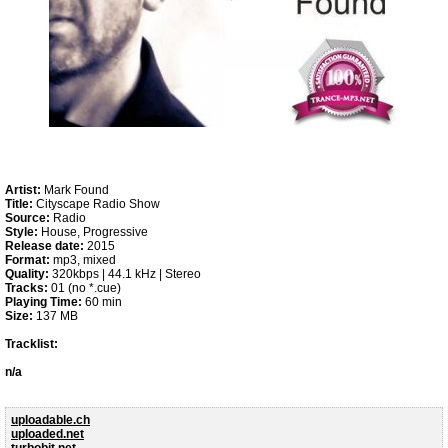
Artist:
Mark Found
Title:
Cityscape Radio Show
Source:
Radio
Style:
House, Progressive
Release date:
2015
Format:
mp3, mixed
Quality:
320kbps | 44.1 kHz | Stereo
Tracks:
01 (no *.cue)
Playing Time:
60 min
Size:
137 MB
Tracklist:
n/a
uploadable.ch
uploaded.net