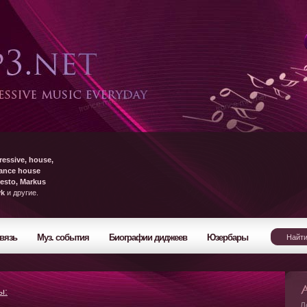
ressive, house,
rance house
esto, Markus
yk
и другие.
вязь
Муз. события
Биографии диджеев
Юзербары
ы:
Л