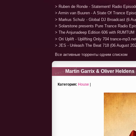
> Ruben de Ronde - Statement! Radio Episod
> Armin van Buuren - A State Of Trance Epis
> Markus Schulz - Global DJ Broadcast (6 Au
> Solarstone presents Pure Trance Radio Ep
> The Anjunadeep Edition 606 with RUMTUM 
> Ori Uplift - Uplifting Only 704 trance-mp3.n
> JES - Unleash The Beat 718 (06 August 20
Все активные торренты одним списком
Martin Garrix & Oliver Heldens
Категория:
House
|