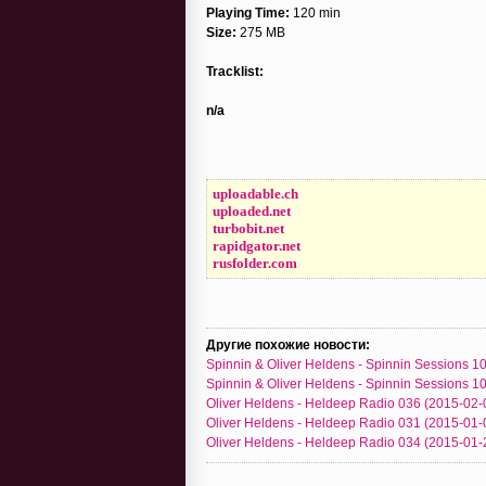
Playing Time:
120 min
Size:
275 MB
Tracklist:
n/a
uploadable.ch
uploaded.net
turbobit.net
rapidgator.net
rusfolder.com
Другие похожие новости:
Spinnin & Oliver Heldens - Spinnin Sessions 1
Spinnin & Oliver Heldens - Spinnin Sessions 1
Oliver Heldens - Heldeep Radio 036 (2015-02-
Oliver Heldens - Heldeep Radio 031 (2015-01-
Oliver Heldens - Heldeep Radio 034 (2015-01-