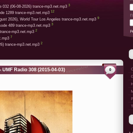
3
e 032 (06-08-2026) trance-mp3.net.mp3
12
ode 1289 trance-mp3.net.mp3
П
9
gust 2026), World Tour Los Angeles trance-mp3.net.mp3
3
isode 489 trance-mp3.net.mp3
2
Р
trance-mp3.net.mp3
7
et.mp3
2
26) trance-mp3.net.mp3
 - UMF Radio 308 (2015-04-03)
C
0
G
M
P
T