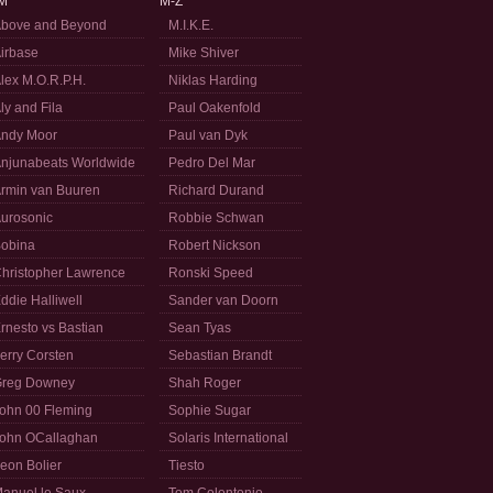
M
M-Z
bove and Beyond
M.I.K.E.
irbase
Mike Shiver
lex M.O.R.P.H.
Niklas Harding
ly and Fila
Paul Oakenfold
ndy Moor
Paul van Dyk
njunabeats Worldwide
Pedro Del Mar
rmin van Buuren
Richard Durand
urosonic
Robbie Schwan
obina
Robert Nickson
hristopher Lawrence
Ronski Speed
ddie Halliwell
Sander van Doorn
rnesto vs Bastian
Sean Tyas
erry Corsten
Sebastian Brandt
reg Downey
Shah Roger
ohn 00 Fleming
Sophie Sugar
ohn OCallaghan
Solaris International
eon Bolier
Tiesto