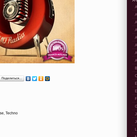
A-
A
A
A
A
A
A
A
A
B
C
Поделиться…
E
E
F
G
use, Techno
J
J
L