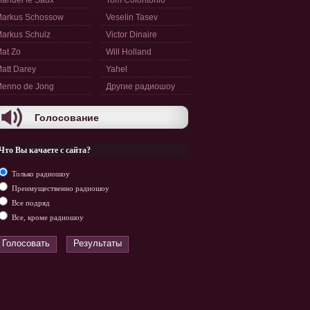
anuel le Saux
Tom Colontonio
arkus Schossow
Veselin Tasev
arkus Schulz
Victor Dinaire
at Zo
Will Holland
att Darey
Yahel
enno de Jong
Другие радиошоу
Голосование
Что Вы качаете с сайта?
Только радиошоу
Преимущественно радиошоу
Все подряд
Все, кроме радиошоу
Голосовать
Результаты