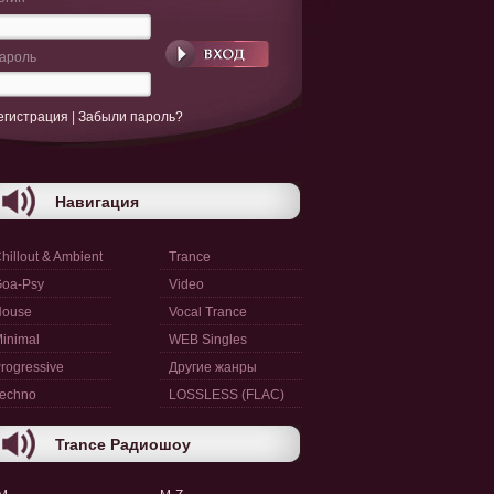
ароль
егистрация
|
Забыли пароль?
Навигация
hillout & Ambient
Trance
oa-Psy
Video
House
Vocal Trance
inimal
WEB Singles
rogressive
Другие жанры
echno
LOSSLESS (FLAC)
Trance Радиошоу