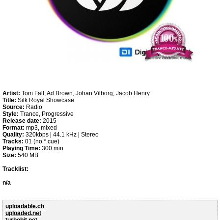
Artist:
Tom Fall, Ad Brown, Johan Vilborg, Jacob Henry
Title:
Silk Royal Showcase
Source:
Radio
Style:
Trance, Progressive
Release date:
2015
Format:
mp3, mixed
Quality:
320kbps | 44.1 kHz | Stereo
Tracks:
01 (no *.cue)
Playing Time:
300 min
Size:
540 MB
Tracklist:
n/a
uploadable.ch
uploaded.net